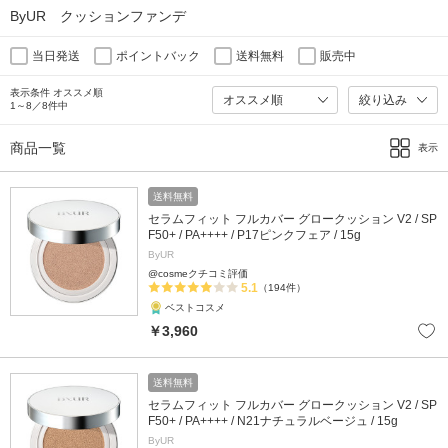
ByUR クッションファンデ
当日発送
ポイントバック
送料無料
販売中
表示条件 オススメ順
絞り込み
1～8／8件中
商品一覧
表示
送料無料
セラムフィット フルカバー グロークッション V2 / SP
F50+ / PA++++ / P17ピンクフェア / 15g
ByUR
@cosmeクチコミ評価
5.1
（194件）
ベストコスメ
￥3,960
送料無料
セラムフィット フルカバー グロークッション V2 / SP
F50+ / PA++++ / N21ナチュラルベージュ / 15g
ByUR