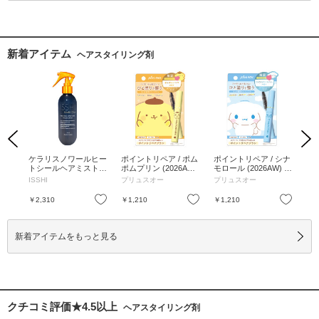
新着アイテム
ヘアスタイリング剤
Previous
Next
ル
ケラリスノワールヒー
ポイントリペア / ポム
ポイントリペア / シナ
ポイ
ィッ
トシールヘアミストス
ポムプリン (2026AW)
モロール (2026AW) /
ーキ
 ホワ
ムース&モイスト / 19
/ 10ml
10ml
10m
ISSHI
プリュスオー
プリュスオー
プ
香り
0ml
お気に入り
お気に入り
お気に入り
￥2,310
￥1,210
￥1,210
￥1
新着アイテムをもっと見る
クチコミ評価★4.5以上
ヘアスタイリング剤