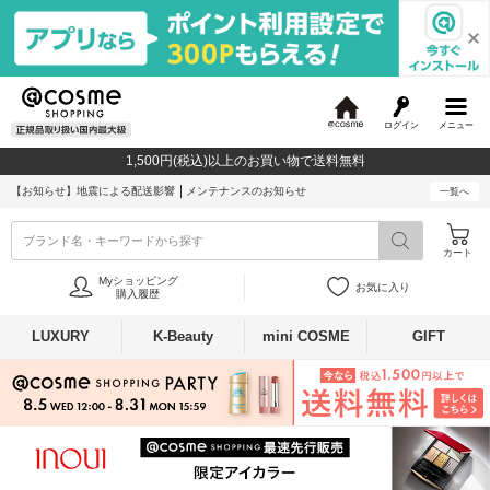
ログイン
メニュー
@
c
1,500円(税込)以上のお買い物で送料無料
o
s
【お知らせ】
地震による配送影響
メンテナンスのお知らせ
一覧へ
m
e
ブランド名・キーワードから探す
カート
Myショッピング
お気に入り
購入履歴
LUXURY
K-Beauty
mini COSME
GIFT