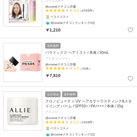
プリュスオー
@cosmeクチコミ評価
5.4
（4763件）
ベストコスメ
@cosmeクチコミランキング2位
￥1,210
送料無料
パラドックス ヘアミスト / 本体 / 30mL
プラダ ビューティ
@cosmeクチコミ評価
5.3
（70件）
￥7,810
当日発送
送料無料
クロノビューティ UV ヘアカラーラスティング&スタ
イリング バーム / SPF50+ / PA++++ / 本体 / 35g
アリィー
@cosmeクチコミ評価
5.3
（1418件）
ベストコスメ
@cosmeクチコミランキング1位