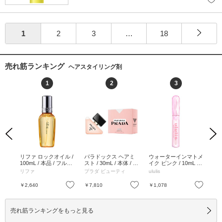
1
2
3
…
18
売れ筋ランキング
ヘアスタイリング剤
1
2
3
Previous
Next
0ml
リファ ロックオイル /
パラドックス ヘアミ
ウォーターインマトメ
サ
100mL / 本品 / フルー
スト / 30mL / 本体 / 30
イク ピンク / 10mL /
イル 
ティフローラル / 100
mL
メルティフルール / 10
リファ
プラダ ビューティ
ululis
Sig
mL
mL
お気に入り
お気に入り
お気に入り
￥2,640
￥7,810
￥1,078
￥1
売れ筋ランキングをもっと見る