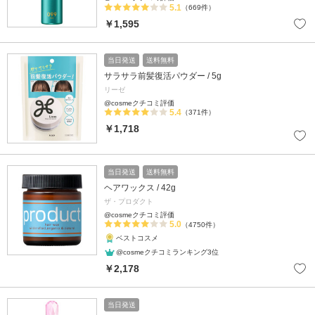
5.1
（669件）
￥1,595
当日発送
送料無料
サラサラ前髪復活パウダー / 5g
リーゼ
@cosmeクチコミ評価
5.4
（371件）
￥1,718
当日発送
送料無料
ヘアワックス / 42g
ザ・プロダクト
@cosmeクチコミ評価
5.0
（4750件）
ベストコスメ
@cosmeクチコミランキング3位
￥2,178
当日発送