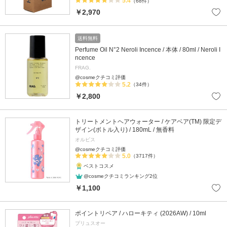
5.4
（68件）
￥2,970
送料無料
Perfume Oil N°2 Neroli Incence / 本体 / 80ml / Neroli I
ncence
FRAG.
@cosmeクチコミ評価
5.2
（34件）
￥2,800
トリートメントヘアウォーター / ケアベア(TM) 限定デ
ザイン(ボトル入り) / 180mL / 無香料
オルビス
@cosmeクチコミ評価
5.0
（3717件）
ベストコスメ
@cosmeクチコミランキング2位
￥1,100
ポイントリペア / ハローキティ (2026AW) / 10ml
プリュスオー