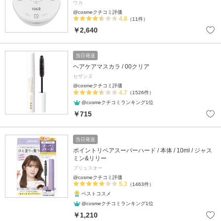
ウカ
@cosmeクチコミ評価
4.8
（11件）
￥2,640
当日発送
ヘアケアマスカラ / 00クリア
セザンヌ
@cosmeクチコミ評価
4.7
（1526件）
@cosmeクチコミランキング1位
￥715
当日発送
ポイントリペアスーパーハード / 本体 / 10ml / ジャス
ミン&リリー
プリュスオー
@cosmeクチコミ評価
5.3
（1463件）
ベストコスメ
@cosmeクチコミランキング1位
￥1,210