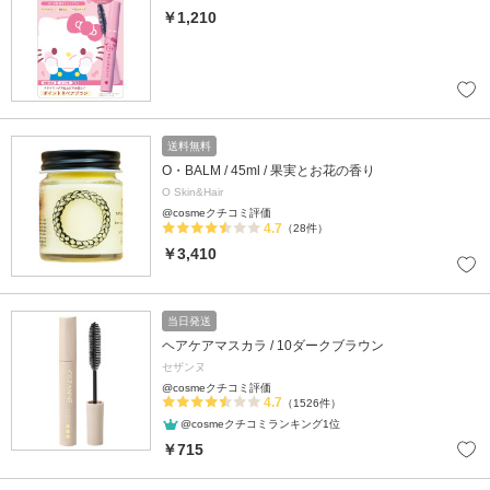
￥1,210
送料無料
O・BALM / 45ml / 果実とお花の香り
O Skin&Hair
@cosmeクチコミ評価
4.7
（28件）
￥3,410
当日発送
ヘアケアマスカラ / 10ダークブラウン
セザンヌ
@cosmeクチコミ評価
4.7
（1526件）
@cosmeクチコミランキング1位
￥715