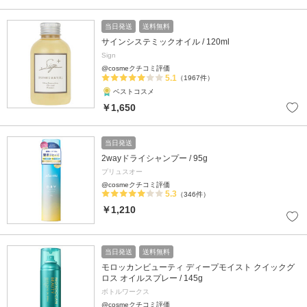
当日発送
送料無料
サインシステミックオイル / 120ml
Sign
@cosmeクチコミ評価
5.1
（1967件）
ベストコスメ
￥1,650
当日発送
2wayドライシャンプー / 95g
プリュスオー
@cosmeクチコミ評価
5.3
（346件）
￥1,210
当日発送
送料無料
モロッカンビューティ ディープモイスト クイックグ
ロス オイルスプレー / 145g
ボトルワークス
@cosmeクチコミ評価