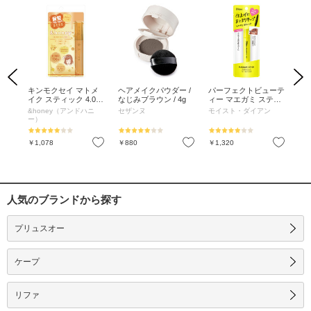
Previous
Next
アウ
キンモクセイ マトメ
ヘアメイクパウダー /
パーフェクトビューテ
ム
ザイ
イク スティック 4.0 /
なじみブラウン / 4g
ィー マエガミ スティ
イル
料
9g
ック ナチュラル / 10m
バ
&honey（アンドハニ
セザンヌ
モイスト・ダイアン
ギ
l
ー）
お気に入り
お気に入り
お気に入り
￥1,078
￥880
￥1,320
￥4
人気のブランドから探す
プリュスオー
ケープ
リファ