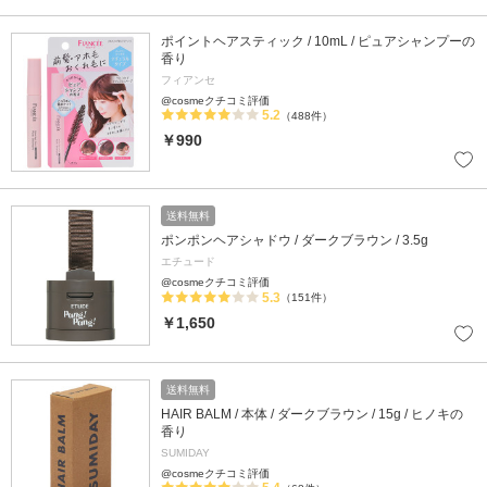
ポイントヘアスティック / 10mL / ピュアシャンプーの
香り
フィアンセ
@cosmeクチコミ評価
5.2
（488件）
￥990
送料無料
ポンポンヘアシャドウ / ダークブラウン / 3.5g
エチュード
@cosmeクチコミ評価
5.3
（151件）
￥1,650
送料無料
HAIR BALM / 本体 / ダークブラウン / 15g / ヒノキの
香り
SUMIDAY
@cosmeクチコミ評価