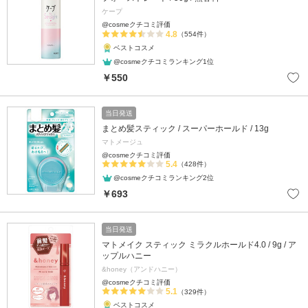
ケープ
@cosmeクチコミ評価
4.8
（554件）
ベストコスメ
@cosmeクチコミランキング1位
￥550
当日発送
まとめ髪スティック / スーパーホールド / 13g
マトメージュ
@cosmeクチコミ評価
5.4
（428件）
@cosmeクチコミランキング2位
￥693
当日発送
マトメイク スティック ミラクルホールド4.0 / 9g / ア
ップルハニー
&honey（アンドハニー）
@cosmeクチコミ評価
5.1
（329件）
ベストコスメ