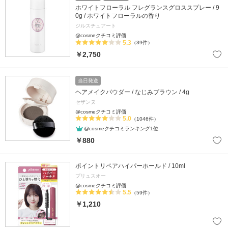
ホワイトフローラル フレグランスグロススプレー / 9
0g / ホワイトフローラルの香り
ジルスチュアート
@cosmeクチコミ評価
5.3
（39件）
￥2,750
当日発送
ヘアメイクパウダー / なじみブラウン / 4g
セザンヌ
@cosmeクチコミ評価
5.0
（1046件）
@cosmeクチコミランキング1位
￥880
ポイントリペアハイパーホールド / 10ml
プリュスオー
@cosmeクチコミ評価
5.5
（59件）
￥1,210