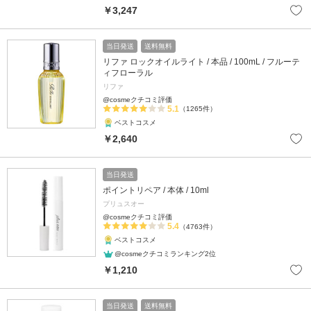
￥3,247
当日発送
送料無料
リファ ロックオイルライト / 本品 / 100mL / フルーテ
ィフローラル
リファ
@cosmeクチコミ評価
5.1
（1265件）
ベストコスメ
￥2,640
当日発送
ポイントリペア / 本体 / 10ml
プリュスオー
@cosmeクチコミ評価
5.4
（4763件）
ベストコスメ
@cosmeクチコミランキング2位
￥1,210
当日発送
送料無料