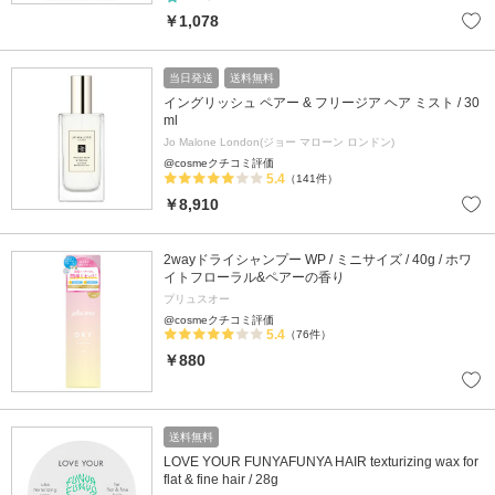
￥1,078
当日発送
送料無料
イングリッシュ ペアー & フリージア ヘア ミスト / 30
ml
Jo Malone London(ジョー マローン ロンドン)
@cosmeクチコミ評価
5.4
（141件）
￥8,910
2wayドライシャンプー WP / ミニサイズ / 40g / ホワ
イトフローラル&ペアーの香り
プリュスオー
@cosmeクチコミ評価
5.4
（76件）
￥880
送料無料
LOVE YOUR FUNYAFUNYA HAIR texturizing wax for
flat & fine hair / 28g