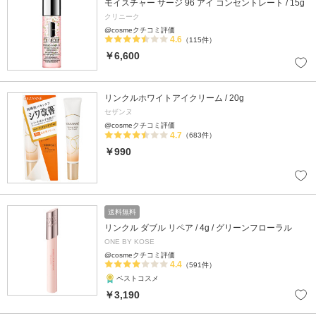
モイスチャー サージ 96 アイ コンセントレート / 15g
クリニーク
@cosmeクチコミ評価
4.6
（115件）
￥6,600
リンクルホワイトアイクリーム / 20g
セザンヌ
@cosmeクチコミ評価
4.7
（683件）
￥990
送料無料
リンクル ダブル リペア / 4g / グリーンフローラル
ONE BY KOSE
@cosmeクチコミ評価
4.4
（591件）
ベストコスメ
￥3,190