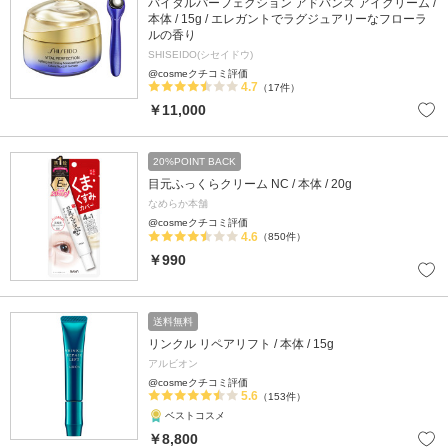
バイタルパーフェクション アドバンス アイクリーム /
本体 / 15g / エレガントでラグジュアリーなフローラ
ルの香り
SHISEIDO(シセイドウ)
@cosmeクチコミ評価
4.7
（17件）
￥11,000
20%POINT BACK
目元ふっくらクリーム NC / 本体 / 20g
なめらか本舗
@cosmeクチコミ評価
4.6
（850件）
￥990
送料無料
リンクル リペアリフト / 本体 / 15g
アルビオン
@cosmeクチコミ評価
5.6
（153件）
ベストコスメ
￥8,800