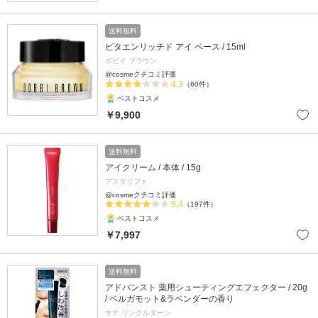
送料無料
ビタエンリッチド アイ ベース / 15ml
ボビイ ブラウン
@cosmeクチコミ評価
4.3
（60件）
ベストコスメ
￥9,900
送料無料
アイクリーム / 本体 / 15g
アスタリフト
@cosmeクチコミ評価
5.4
（197件）
ベストコスメ
￥7,997
送料無料
アドバンスト 薬用シューティングエフェクター / 20g
/ ベルガモット&ラベンダーの香り
サナ リンクルターン