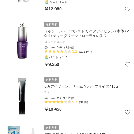
ベストコスメ
￥12,980
送料無料
リポソーム アドバンスト リペアアイセラム / 本体 / 2
0ml / ティーグリーンフローラルの香り
コスメデコルテ
@cosmeクチコミ評価
5.1
（2113件）
ベストコスメ
￥9,350
送料無料
B.A アイゾーンクリーム N ハーフサイズ / 13g
B.A
@cosmeクチコミ評価
5.2
（38件）
￥10,450
送料無料