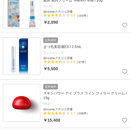
薬用 美白クリーム TA&NA / 本体 / 20g
ちふれ
@cosmeクチコミ評価
4.9
（163件）
￥2,090
送料無料
まつ毛美容液EX / 2.5mL
ラッシュリッチ
@cosmeクチコミ評価
4.8
（37件）
￥5,500
送料無料
スキンパワー アイ プラス ライン フィラー クリーム /
15g
SK-II
@cosmeクチコミ評価
5.7
（106件）
￥15,400