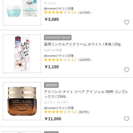
キュレル
@cosmeクチコミ評価
5.1
（1170件）
￥3,080
20%POINT BACK
薬用リンクルアイクリーム ホワイト / 本体 / 20g
なめらか本舗
@cosmeクチコミ評価
4.7
（1280件）
￥1,100
送料無料
アドバンス ナイト リペア アイ ジェル SMR コンプレ
ックス / 15mL
エスティ ローダー
@cosmeクチコミ評価
5.2
（837件）
￥11,000