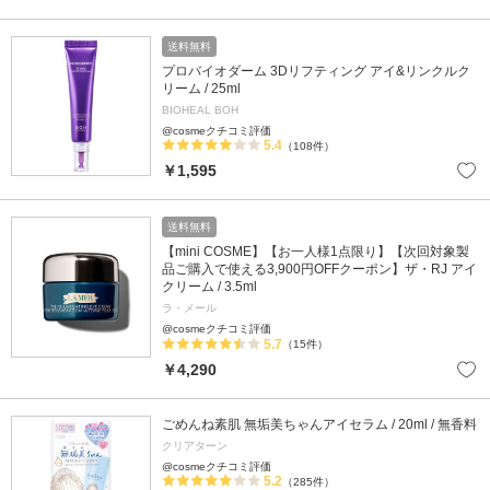
送料無料
プロバイオダーム 3Dリフティング アイ&リンクルク
リーム / 25ml
BIOHEAL BOH
@cosmeクチコミ評価
5.4
（108件）
￥1,595
送料無料
【mini COSME】【お一人様1点限り】【次回対象製
品ご購入で使える3,900円OFFクーポン】ザ・RJ アイ
クリーム / 3.5ml
ラ・メール
@cosmeクチコミ評価
5.7
（15件）
￥4,290
ごめんね素肌 無垢美ちゃんアイセラム / 20ml / 無香料
クリアターン
@cosmeクチコミ評価
5.2
（285件）