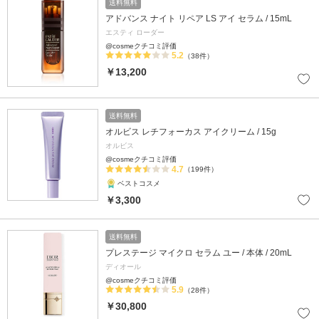
送料無料
アドバンス ナイト リペア LS アイ セラム / 15mL
エスティ ローダー
@cosmeクチコミ評価
5.2
（38件）
￥13,200
送料無料
オルビス レチフォーカス アイクリーム / 15g
オルビス
@cosmeクチコミ評価
4.7
（199件）
ベストコスメ
￥3,300
送料無料
プレステージ マイクロ セラム ユー / 本体 / 20mL
ディオール
@cosmeクチコミ評価
5.9
（28件）
￥30,800