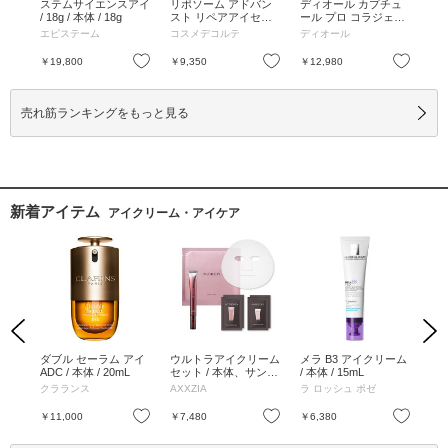
ォー
ステムサイエンスアイ
リポソーム アドバン
ディオール カプチュ
B.
 1
/ 18g / 本体 / 18g
スト リペアアイセラ
ール プロ コラジェン
ム N
ム / 20ml / 本体 / ティ
ショット / 15mL / 15m
エピステーム
コスメデコルテ
ディオール
B.A
ーグリーンフローラル
L
の香り / 20ml
お気に入り
お気に入り
お気に入り
￥19,800
￥9,350
￥12,980
￥1
売れ筋ランキングをもっと見る
新着アイテム
アイクリーム・アイケア
Previous
Next
 ア
ダブル セーラム アイ
ウルトラアイクリーム
メラ B3 アイクリーム
イン
ADC / 本体 / 20mL
セット / 本体、サンプ
/ 本体 / 15mL
イ 
ル / 15g、3g×2、2g×
クラランス
AXXZIA
ラ ロッシュ ポゼ
エ
2、1枚入(33g)
お気に入り
お気に入り
お気に入り
￥11,000
￥7,480
￥6,380
￥9