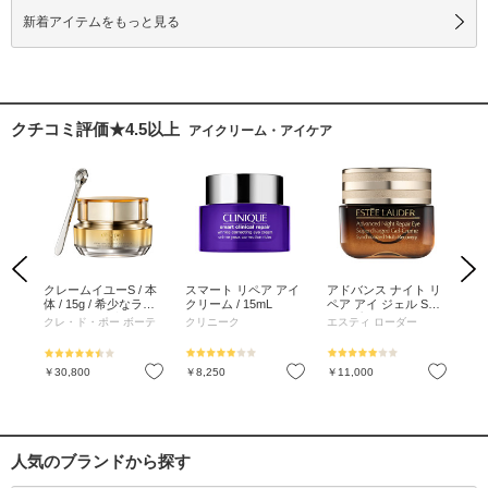
新着アイテムをもっと見る
クチコミ評価★4.5以上
アイクリーム・アイケア
Previous
Next
ショ
クレームイユーS / 本
スマート リペア アイ
アドバンス ナイト リ
ア
体 / 15g / 希少なラン
クリーム / 15mL
ペア アイ ジェル SMR
バイ
やローズを基調にした
コンプレックス / 15m
/ 
クレ・ド・ポー ボーテ
クリニーク
エスティ ローダー
BR
優美な香り
L
ム:
ト
お気に入り
お気に入り
お気に入り
￥30,800
￥8,250
￥11,000
￥7
人気のブランドから探す