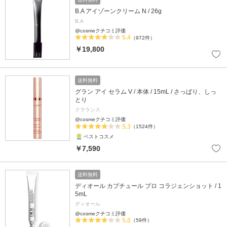
B.A アイゾーンクリーム N / 26g
B.A
@cosmeクチコミ評価
5.4
（972件）
￥19,800
送料無料
グラン アイ セラム V / 本体 / 15mL / さっぱり、しっ
とり
クラランス
@cosmeクチコミ評価
5.3
（1524件）
ベストコスメ
￥7,590
送料無料
ディオール カプチュール プロ コラジェンショット / 1
5mL
ディオール
@cosmeクチコミ評価
5.0
（59件）