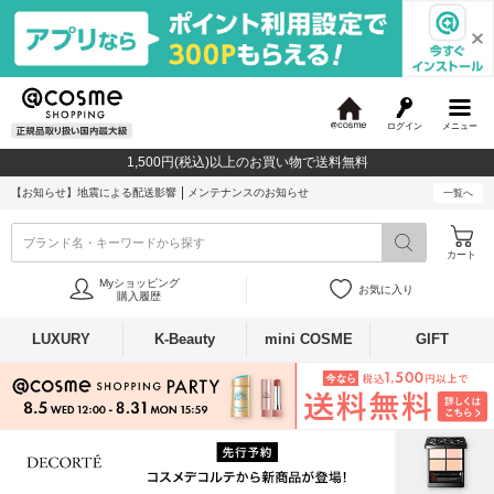
ログイン
メニュー
@
c
1,500円(税込)以上のお買い物で送料無料
o
s
【お知らせ】
地震による配送影響
メンテナンスのお知らせ
一覧へ
m
e
ブランド名・キーワードから探す
カート
Myショッピング
お気に入り
購入履歴
LUXURY
K-Beauty
mini COSME
GIFT