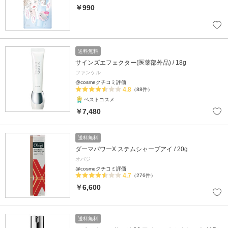
￥990
送料無料
サインズエフェクター(医薬部外品) / 18g
ファンケル
@cosmeクチコミ評価
4.8
（88件）
ベストコスメ
￥7,480
送料無料
ダーマパワーX ステムシャープアイ / 20g
オバジ
@cosmeクチコミ評価
4.7
（276件）
￥6,600
送料無料