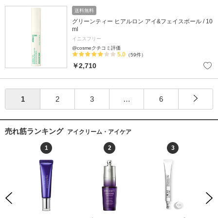
送料無料
グリーンティー ヒアルロン アイ&フェイスボール / 10
ml
イニスフリー
@cosmeクチコミ評価
5.0
（59件）
￥2,710
1
2
3
…
6
売れ筋ランキング
アイクリーム・アイケア
1
2
3
Previous
Next