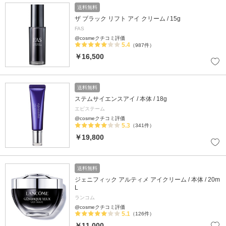
送料無料
ザ ブラック リフト アイ クリーム / 15g
FAS
@cosmeクチコミ評価
5.4
（987件）
￥16,500
送料無料
ステムサイエンスアイ / 本体 / 18g
エピステーム
@cosmeクチコミ評価
5.3
（341件）
￥19,800
送料無料
ジェニフィック アルティメ アイクリーム / 本体 / 20m
L
ランコム
@cosmeクチコミ評価
5.1
（126件）
￥11,000