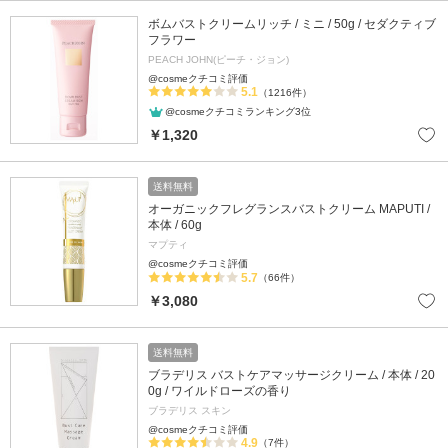
ボムバストクリームリッチ / ミニ / 50g / セダクティブ
フラワー
PEACH JOHN(ピーチ・ジョン)
@cosmeクチコミ評価
5.1
（1216件）
@cosmeクチコミランキング3位
￥1,320
送料無料
オーガニックフレグランスバストクリーム MAPUTI /
本体 / 60g
マプティ
@cosmeクチコミ評価
5.7
（66件）
￥3,080
送料無料
ブラデリス バストケアマッサージクリーム / 本体 / 20
0g / ワイルドローズの香り
ブラデリス スキン
@cosmeクチコミ評価
4.9
（7件）