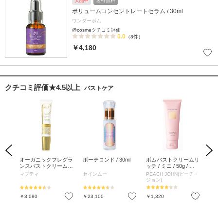
欠品中
送料無料
ボリュームコンセントレートセラム / 30ml
ワンダーボム
@cosmeクチコミ評価
0.0
（8件）
￥4,180
クチコミ評価★4.5以上
バストケア
Previous
Next
 /
オーガニックフレグラ
ボーテロンド / 30ml
ボムバストクリームリ
ナ
イト
ンスバストクリーム
ッチ / ミニ / 50g / セ
本体
MAPUTI / 本体 / 60g
ダクティブフラワー
ム
MOR
マプティ
セインムー
PEACH JOHN(ピーチ・
ボデ
ジョン)
E
お気に入り
お気に入り
お気に入り
￥3,080
￥23,100
￥1,320
￥1