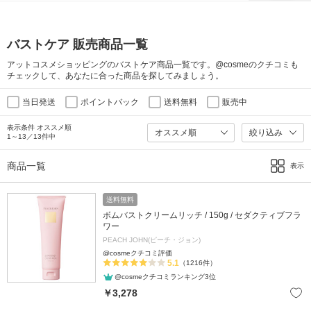
バストケア 販売商品一覧
アットコスメショッピングのバストケア商品一覧です。@cosmeのクチコミも
チェックして、あなたに合った商品を探してみましょう。
当日発送
ポイントバック
送料無料
販売中
表示条件 オススメ順
絞り込み
1～13／13件中
商品一覧
表示
送料無料
ボムバストクリームリッチ / 150g / セダクティブフラ
ワー
PEACH JOHN(ピーチ・ジョン)
@cosmeクチコミ評価
5.1
（1216件）
@cosmeクチコミランキング3位
￥3,278