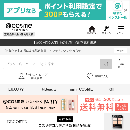
ログイン
メニュー
@
c
1,500円(税込)以上のお買い物で送料無料
o
s
【お知らせ】
地震による配送影響
メンテナンスのお知らせ
一覧へ
m
e
ブランド名・キーワードから探す
カート
Myショッピング
お気に入り
購入履歴
LUXURY
K-Beauty
mini COSME
GIFT