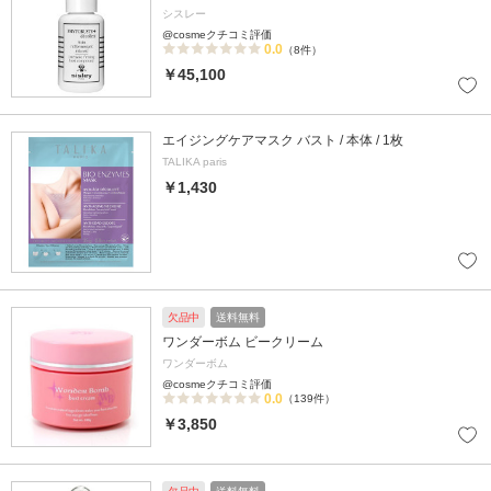
シスレー
@cosmeクチコミ評価
0.0
（8件）
￥45,100
エイジングケアマスク バスト / 本体 / 1枚
TALIKA paris
￥1,430
欠品中
送料無料
ワンダーボム ビークリーム
ワンダーボム
@cosmeクチコミ評価
0.0
（139件）
￥3,850