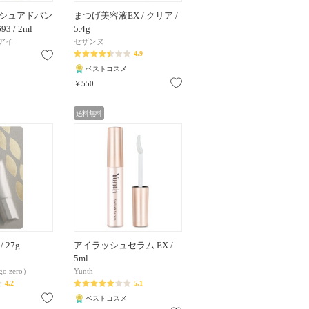
シュアドバン
まつげ美容液EX / クリア /
93 / 2ml
5.4g
アイ
セザンヌ
4.9
お気に入り
ベストコスメ
お気に入り
￥550
送料無料
 27g
アイラッシュセラム EX /
5ml
go zero）
Yunth
4.2
5.1
お気に入り
ベストコスメ