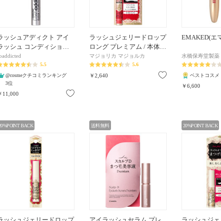
ラッシュアディクト アイ
ラッシュジェリードロップ
EMAKED(
ラッシュ コンディショ…
ロング プレミアム / 本体…
oaddicted
マジョリカ マジョルカ
水橋保寿堂製薬
5.5
5.6
お気に入り
@cosmeクチコミランキング
￥2,640
ベストコスメ
3位
￥6,600
お気に入り
￥11,000
20%POINT BACK
送料無料
20%POINT BACK
ラッシュジェリードロップ
アイラッシュセラム プレ
ラッシュジェ