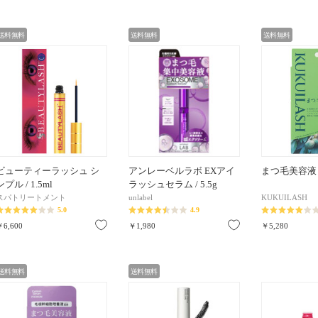
送料無料
送料無料
送料無料
ビューティーラッシュ シ
アンレーベルラボ EXアイ
まつ毛美容液 / 
ンプル / 1.5ml
ラッシュセラム / 5.5g
スパトリートメント
unlabel
KUKUILASH
5.0
4.9
お気に入り
お気に入り
￥6,600
￥1,980
￥5,280
送料無料
送料無料