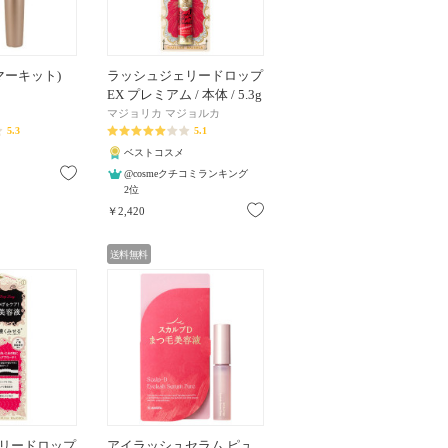
エマーキット)
ラッシュジェリードロップ
EX プレミアム / 本体 / 5.3g
マジョリカ マジョルカ
5.3
5.1
ベストコスメ
お気に入り
@cosmeクチコミランキング
2位
お気に入り
￥2,420
送料無料
リードロップ
アイラッシュセラム ピュ