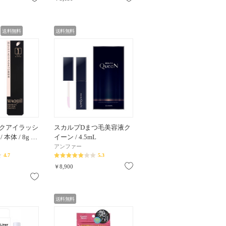
送料無料
送料無料
クアイラッシ
スカルプDまつ毛美容液ク
本体 / 8g …
イーン / 4.5mL
アンファー
4.7
5.3
お気に入り
￥8,900
お気に入り
送料無料