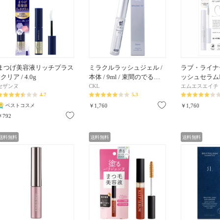
まつげ美容液リッチプラス
ミラクルラッシュジェル /
ラブ・ライナ
/ クリア / 4.0g
本体 / 9ml / 束間のでる…
ッシュセラムR /
セザンヌ
CKL
エムエスエイチ
4.7
5.3
お気に入り
ベストコスメ
￥1,760
￥1,760
お気に入り
￥792
送料無料
送料無料
送料無料