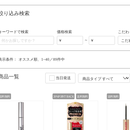
絞り込み検索
キーワードで検索
価格検索
こだわ
～
こだ
表示条件：
オススメ順
1~40／89件中
商品一覧
当日発送
送料無料
20%POINT BACK
送料無料
送料無料