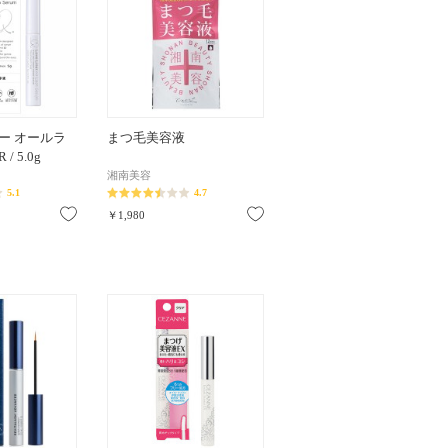
ー オールラ
まつ毛美容液
 5.0g
湘南美容
5.1
4.7
お気に入り
お気に入り
￥1,980