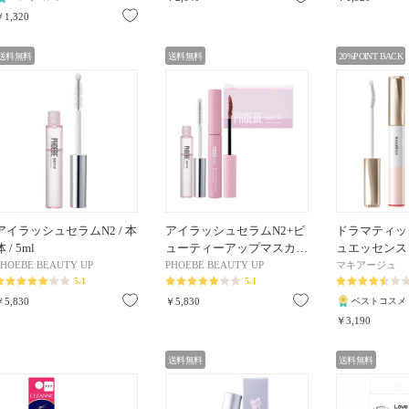
お気に入り
￥1,320
送料無料
送料無料
20%POINT BACK
アイラッシュセラムN2 / 本
アイラッシュセラムN2+ビ
ドラマティッ
体 / 5ml
ューティーアップマスカ…
ュエッセンス / 
PHOEBE BEAUTY UP
PHOEBE BEAUTY UP
マキアージュ
5.1
5.1
お気に入り
お気に入り
￥5,830
￥5,830
ベストコスメ
￥3,190
送料無料
送料無料