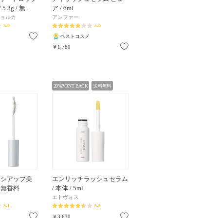
5.3g / 無…
ア / 6ml
ジョルカ
アンファー
5.0
5.0
お気に入り
ベストコスメ
お気に入り
￥1,780
20%POINT BACK
送料無料
コシアップ美
エンリッチラッシュセラム
 / 無香料
/ 本体 / 5ml
エトヴォス
5.1
5.5
お気に入り
お気に入り
￥3,630