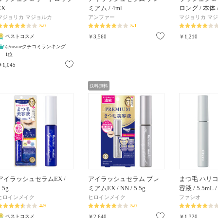
EX
ミアム / 4ml
ロング / 本体 / 
マジョリカ マジョルカ
アンファー
マジョリカ マ
5.0
5.1
お気に入り
ベストコスメ
￥3,560
￥1,210
@cosmeクチコミランキング
1位
お気に入り
￥1,045
送料無料
アイラッシュセラムEX /
アイラッシュセラム プレ
まつ毛 ハリ
.5g
ミアムEX / NN / 5.5g
容液 / 5.5mL
ヒロインメイク
ヒロインメイク
ファシオ
4.9
5.0
お気に入り
ベストコスメ
￥2,640
￥1,320