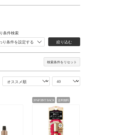
り条件検索
わり条件を設定する
絞り込む
検索条件をリセット
20%POINT BACK
送料無料