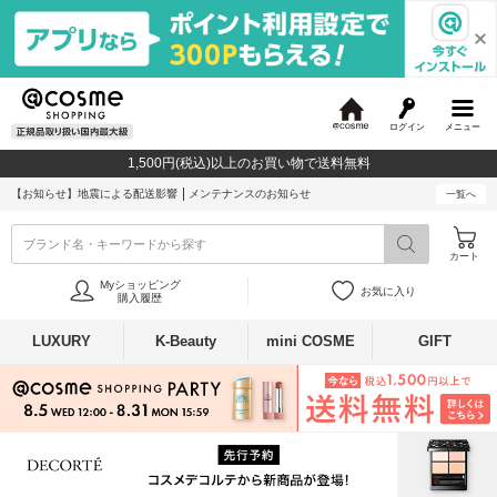
ログイン
メニュー
@
c
1,500円(税込)以上のお買い物で送料無料
o
s
【お知らせ】
地震による配送影響
メンテナンスのお知らせ
一覧へ
m
e
ブランド名・キーワードから探す
カート
Myショッピング
お気に入り
購入履歴
LUXURY
K-Beauty
mini COSME
GIFT