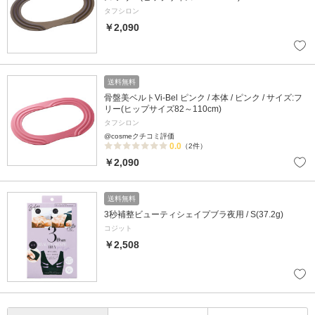
タフシロン
￥2,090
送料無料
骨盤美ベルトVi-Bel ピンク / 本体 / ピンク / サイズ:フ
リー(ヒップサイズ82～110cm)
タフシロン
@cosmeクチコミ評価
0.0
（2件）
￥2,090
送料無料
3秒補整ビューティシェイプブラ夜用 / S(37.2g)
コジット
￥2,508