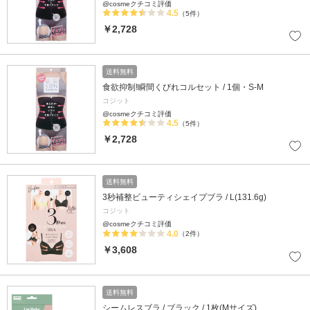
@cosmeクチコミ評価
4.5
（5件）
￥2,728
送料無料
食欲抑制!瞬間くびれコルセット / 1個・S-M
コジット
@cosmeクチコミ評価
4.5
（5件）
￥2,728
送料無料
3秒補整ビューティシェイプブラ / L(131.6g)
コジット
@cosmeクチコミ評価
4.0
（2件）
￥3,608
送料無料
シームレスブラ / ブラック / 1枚(Mサイズ)