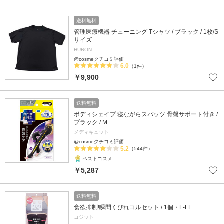
送料無料
管理医療機器 チューニング Tシャツ / ブラック / 1枚/S
サイズ
HURON
@cosmeクチコミ評価
6.0
（1件）
￥9,900
送料無料
ボディシェイプ 寝ながらスパッツ 骨盤サポート付き /
ブラック / M
メディキュット
@cosmeクチコミ評価
5.2
（544件）
ベストコスメ
￥5,287
送料無料
食欲抑制!瞬間くびれコルセット / 1個・L-LL
コジット