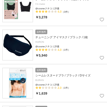
I’m make
@cosmeクチコミ評価
4.0
（3件）
￥3,278
送料無料
チューニング アイマスク / ブラック / 1枚
HURON
@cosmeクチコミ評価
4.0
（1件）
￥5,940
送料無料
シームレスヌードブラ / ブラック / Dサイズ
BURAN
@cosmeクチコミ評価
2.0
（1件）
￥1,639