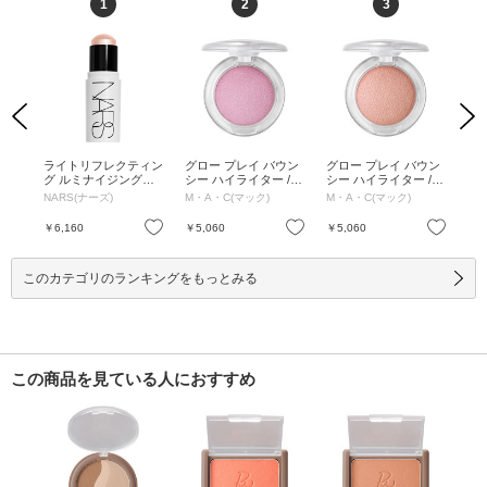
1
2
3
Previous
Next
クラ
ライトリフレクティン
グロー プレイ バウン
グロー プレイ バウン
メ
imm
グ ルミナイジングス
シー ハイライター /
シー ハイライター /
ット
 天然ロ
ティック / 04233 HEA
ストレイタス / 7.5g /
スカイ キス / 7.5g / ス
ーン
ーテ
NARS(ナーズ)
M・A・C(マック)
M・A・C(マック)
JU
調香
VENLY / 7g / 04233 H
ストレイタス / 7.5g
カイ キス / 7.5g
ルト
brea
EAVENLY / 7g
お気に入り
お気に入り
お気に入り
￥6,160
￥5,060
￥5,060
￥2
このカテゴリのランキングをもっとみる
この商品を見ている人におすすめ