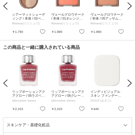
Previous
Next
パレ
シアーマットシェーデ
ヴェールグロウチーク
ヴェールグロウチーク
ヴ
ティー
ィング / 本体 / 02ベー
/ 本体 / 01オレンジミ
/ 本体 / 05アッサムテ
/ 
ジュトーン / 11g
スト / 7g
ィー / 7g
ーズ
)
Ririmew(リリミュウ)
Ririmew(リリミュウ)
Ririmew(リリミュウ)
Ri
お気に入り
お気に入り
お気に入り
￥1,760
￥1,980
￥1,980
￥1
この商品と一緒に購入されている商品
Previous
Next
ート
リップポーションアク
リップポーションアク
インディビジュアル
オ
35g
アグロー / 05ラズベリ
アグロー / 06グレープ
スキン ファンデーシ
ト 
ーソープ / 9ml
シャーベット / 9ml
ョン パフ / W45/H8/D
ルス
alternative stereo
alternative stereo
OSAJI (おさじ)
JU
55mm
お気に入り
お気に入り
お気に入り
￥2,310
￥2,310
￥440
￥1
スキンケア・基礎化粧品