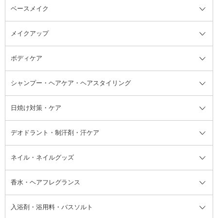
ベースメイク
スキンケア・基礎化粧品全て
クレンジング
メイクアップ
洗顔料
ベースメイク全て
化粧水
化粧下地・コントロールカラー
ボディケア
美容液
BBクリーム
メイクアップ全て
乳液
CCクリーム
マスカラ・マスカラ下地
ボディソープ・ハンドソープ・石
シャンプー・ヘアケア・ヘアスタイリング
オールインワン化粧品
コンシーラー
まつげ美容液
ボディケア全て
フェイスクリーム
ファンデーション
つけまつげ
けん
シャンプー・ヘアケア・ヘアスタ
日焼け対策・ケア
フェイスオイル・バーム
フェイスパウダー
アイシャドウ
ボディケア
化粧液
その他ベースメイク
アイシャドウベース
ハンドケア
シャンプー・コンディショナー
イリング全て
デオドラント・制汗剤・汗ケア
ブースター・導入液
アイブロウ・眉マスカラ
レッグ・フットケア
洗い流さないトリートメント
日焼け対策・ケア全て
シートパック・マスク
アイライナー
ネック・デコルテケア
ヘアパック・ヘアマスク
日焼け止め
デオドラント・制汗剤・汗ケア全
ボディ用デオドラント・制汗剤・
ネイル・ネイルグッズ
洗い流すパック・マスク
チーク
バストケア
ヘアスタイリング剤
サンオイル・タンニング
アイクリーム・アイケア
口紅・リップグロス
ヒップケア
ヘアカラー・カラーリング
アフターサンケア
て
汗ケア
フット用デオドラント・制汗剤・
香水・ヘアフレグランス
リップクリーム・リップケア
ハイライト・シェーディング
ネイルケア
頭皮ケア・育毛剤
その他日焼け対策・UVケア
ネイル・ネイルグッズ全て
ゴマージュ・ピーリング
その他メイクアップ
ネイルケアグッズ
パーマ液
マニキュア
汗ケア
その他シャンプー・ヘアケア・ヘ
入浴剤・浴用料・バスソルト
顔用マッサージ料
脱毛・除毛ケア
ジェルネイル
香水・ヘアフレグランス全て
その他スキンケア
その他ボディケア
ネイルアートグッズ
香水
アスタイリング