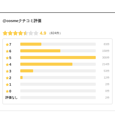
@cosmeクチコミ評価
4.9
（824件）
7
83件
6
158件
5
300件
4
214件
3
53件
2
12件
1
2件
0
0件
評価なし
2件