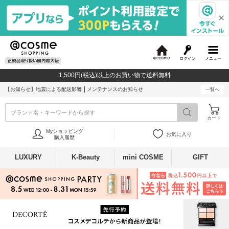
ログイン
メニュー
@
c
1,500円(税込)以上のお買い物で送料無料
o
s
【お知らせ】
地震による配送影響
メンテナンスのお知らせ
一覧へ
m
e
ブランド名・キーワードから探す
カート
Myショッピング
お気に入り
購入履歴
LUXURY
K-Beauty
mini COSME
GIFT