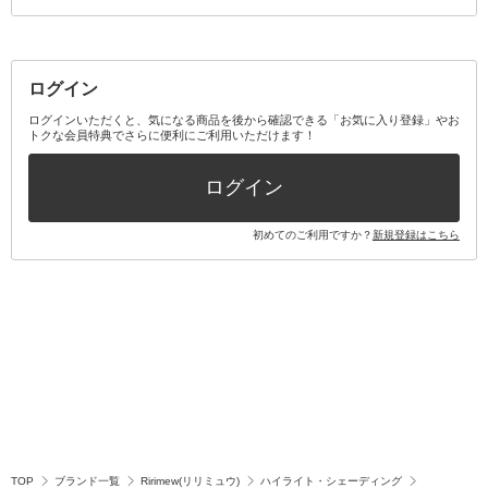
その他メイクアップ・ケアグッズ
マスク・ティッシュ
マウスウォッシュ・スプレー
ベースメイクキット
その他全て
その他日用品・雑貨
口臭清涼・ケア剤
メイクアップキット
その他
ログイン
その他オーラルケア
ボディケアキット
ヘアケアキット
ログインいただくと、気になる商品を後から確認できる「お気に入り登録」やお
トクな会員特典でさらに便利にご利用いただけます！
その他キット・セット
ログイン
初めてのご利用ですか？
新規登録はこちら
TOP
ブランド一覧
Ririmew(リリミュウ)
ハイライト・シェーディング