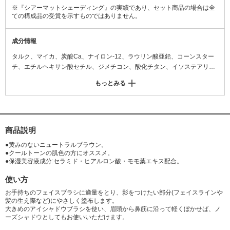
※『シアーマットシェーディング』の実績であり、セット商品の場合は全
ての構成品の受賞を示すものではありません。
成分情報
タルク、マイカ、炭酸Ca、ナイロン-12、ラウリン酸亜鉛、コーンスター
チ、エチルヘキサン酸セチル、ジメチコン、酸化チタン、イソステアリン
酸グリセリズ、(HDI/トリメチロールヘキシルラクトン)クロスポリマー、
もっとみる
ヒドロキシアパタイト、スクワラン、ホホバ種子油、水酸化Al、フェノキ
シエタノール、ステアリン酸亜鉛、ステアリン酸、トコフェロール、エチ
ルヘキシルグリセリン、カプリル酸グリセリル、水添パーム核油、ヘキサ
ヒドロキシステアリン酸ジペンタエリスリチル、イソステアリン酸水添ヒ
マシ油、シリカ、トリ(カプリル酸/カプリン酸/ミリスチン酸/ステアリン酸)
商品説明
グリセリル、トリエチルヘキサノイン、セラミドNP、ヒアルロン酸Na、B
●黄みのないニュートラルブラウン。
G、スイゼンジノリ多糖体、モモ葉エキス、酸化鉄
●クールトーンの肌色の方にオススメ。
●保湿美容液成分:セラミド・ヒアルロン酸・モモ葉エキス配合。
使い方
お手持ちのフェイスブラシに適量をとり、影をつけたい部分(フェイスラインや
髪の生え際など)にやさしく塗布します。
大きめのアイシャドウブラシを使い、眉頭から鼻筋に沿って軽くぼかせば、ノ
ーズシャドウとしてもお使いいただけます。