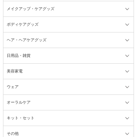
メイクアップ・ケアグッズ
リムーバー・除光液
フレグランスミスト
入浴剤・浴用料・バスソルト全て
ヘアフレグランス
入浴剤・浴用料
ボディケアグッズ
その他香水・ヘアフレグランス
バスソルト
メイクアップ・ケアグッズ全て
パフ・スポンジ
ヘア・ヘアケアグッズ
コットン・綿棒
ボディケアグッズ全て
あぶらとり紙
ボディ・バスグッズ
日用品・雑貨
洗顔グッズ
マッサージ・ボディケアグッズ
ヘア・ヘアケアグッズ全て
ビューラー
アイケアグッズ
ヘアブラシ
美容家電
ブラシ・チップ
かかと・角質ケアグッズ
ヘアゴム
日用品・雑貨全て
二重まぶた用アイテム
エクササイズ器具・グッズ
ヘアピン・ヘアクリップ
洗剤
ウェア
ツィザー・毛抜き
絆創膏
ヘアバンド
柔軟剤
美容家電全て
眉・鼻毛・甘皮はさみ
その他ボディケアグッズ
ヘアカーラー
サニタリー・生理用品
フェイスケア美容家電
ルームフレグランス・ディフュー
オーラルケア
カミソリ
ヘッドマッサージブラシ
ボディケア美容家電
ウェア全て
角栓抜き
その他ヘア・ヘアケアグッズ
エッセンシャルオイル
ヘアケアスタイリング美容家電
インナー
ザー
ファンデーション・パウダーケー
キット・セット
アロマキャンドル
その他美容家電
レッグウェア
オーラルケア全て
化粧ポーチ・メイクボックス
お香・インセンス
その他ウェア
歯磨き粉
ス
その他
ミラー・鏡
消臭剤・芳香剤
歯ブラシ
キット・セット全て
詰替容器・アトマイザー
ファブリックミスト
デンタルフロス
スキンケアキット