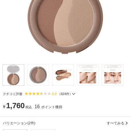
4.9
クチコミ評価
（
824
件）
1,760
¥
16
ポイント獲得
税込
バリエーション
(2件)
すべてみる