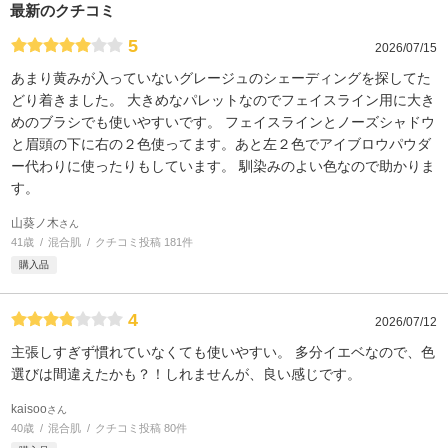
最新のクチコミ
5
2026/07/15
あまり黄みが入っていないグレージュのシェーディングを探してた
どり着きました。 大きめなパレットなのでフェイスライン用に大き
めのブラシでも使いやすいです。 フェイスラインとノーズシャドウ
と眉頭の下に右の２色使ってます。あと左２色でアイブロウパウダ
ー代わりに使ったりもしています。 馴染みのよい色なので助かりま
す。
山葵ノ木
さん
41歳
混合肌
クチコミ投稿 181件
購入品
4
2026/07/12
主張しすぎず慣れていなくても使いやすい。 多分イエベなので、色
選びは間違えたかも？！しれませんが、良い感じです。
kaisoo
さん
40歳
混合肌
クチコミ投稿 80件