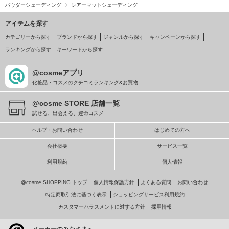
パウダーシェーディング
シアーマットシェーディング
アイテムを探す
カテゴリーから探す
ブランドから探す
ジャンルから探す
キャンペーンから探す
ランキングから探す
キーワードから探す
@cosmeアプリ
化粧品・コスメのクチコミランキング&お買物
@cosme STORE 店舗一覧
試せる、出会える、運命コスメ
ヘルプ・お問い合わせ
はじめての方へ
会社概要
サービス一覧
利用規約
個人情報
@cosme SHOPPING トップ
個人情報保護方針
よくある質問
お問い合わせ
特定商取引法に基づく表示
ショッピングサービス利用規約
カスタマーハラスメントに対する方針
採用情報