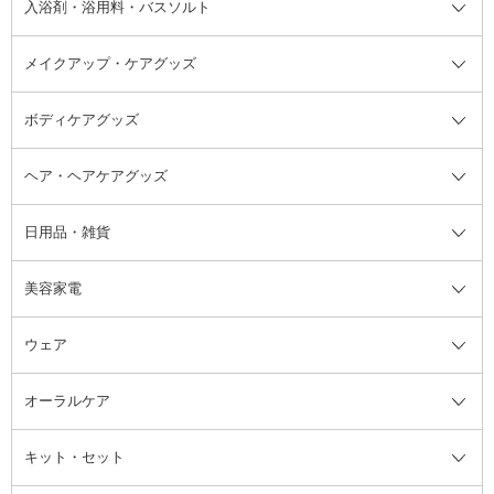
入浴剤・浴用料・バスソルト
顔用マッサージ料
脱毛・除毛ケア
ジェルネイル
香水・ヘアフレグランス全て
その他スキンケア
その他ボディケア
ネイルアートグッズ
香水
アスタイリング
メイクアップ・ケアグッズ
リムーバー・除光液
フレグランスミスト
入浴剤・浴用料・バスソルト全て
ヘアフレグランス
入浴剤・浴用料
ボディケアグッズ
その他香水・ヘアフレグランス
バスソルト
メイクアップ・ケアグッズ全て
パフ・スポンジ
ヘア・ヘアケアグッズ
コットン・綿棒
ボディケアグッズ全て
あぶらとり紙
ボディ・バスグッズ
日用品・雑貨
洗顔グッズ
マッサージ・ボディケアグッズ
ヘア・ヘアケアグッズ全て
ビューラー
アイケアグッズ
ヘアブラシ
美容家電
ブラシ・チップ
かかと・角質ケアグッズ
ヘアゴム
日用品・雑貨全て
二重まぶた用アイテム
エクササイズ器具・グッズ
ヘアピン・ヘアクリップ
洗剤
ウェア
ツィザー・毛抜き
絆創膏
ヘアバンド
柔軟剤
美容家電全て
眉・鼻毛・甘皮はさみ
その他ボディケアグッズ
ヘアカーラー
サニタリー・生理用品
フェイスケア美容家電
ルームフレグランス・ディフュー
オーラルケア
カミソリ
ヘッドマッサージブラシ
ボディケア美容家電
ウェア全て
角栓抜き
その他ヘア・ヘアケアグッズ
エッセンシャルオイル
ヘアケアスタイリング美容家電
インナー
ザー
ファンデーション・パウダーケー
キット・セット
アロマキャンドル
その他美容家電
レッグウェア
オーラルケア全て
化粧ポーチ・メイクボックス
お香・インセンス
その他ウェア
歯磨き粉
ス