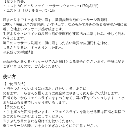
【セット内容】
・エスト AC ピュリファイ マッサージウォッシュ(170g/現品)
・エスト オリジナルターバン 1個
顔まわりまですっきり洗い流す、濃密炭酸※泡のマッサージ洗顔料。
100%「炭酸ガスの噴射剤」が作り出す、なめらかで厚みのある濃密泡が肌に密
着。心地よいマッサージ感が続きます。
毛穴より小さいマイクロ炭酸※泡の洗顔料が皮脂汚れに溶け込み、優しく汚れ
を落とします。
毎日のマッサージ洗顔で、肌に溜まった古い角質や皮脂汚れを浄化。
つるんと明るい、すっきりとした肌へ。
※炭酸ガス(噴射剤)
商品画像と異なるパッケージでのお届けとなる場合がございます。中身は変更
ございませんので、ご安心ください。
使い方
【ご使用方法】
・泡をつぶさないように両ほお、ひたい、鼻、あごに
のせます。・らせんを描くように顔全体にやさしくぬり広げて洗顔します。・
四指であごからフェイスラインをすべらせて、耳の下をプッシュします。・水
またはぬるま湯でしっかり洗い流します。
【手のかたち】
・手を握った四指を使います。・フェイスラインを滑らせる際は四指と親指で
あごの骨をはさむようにしてください。
※まぶたや目のきわを避けてお使いください。
※マッサージの際、力を入れ過ぎないようにご注意ください。