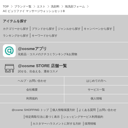
TOP
ブランド一覧
エスト
洗顔料
泡洗顔フォーム
AC ピュリファイ マッサージウォッシュセットB
アイテムを探す
カテゴリーから探す
ブランドから探す
ジャンルから探す
キャンペーンから探す
ランキングから探す
キーワードから探す
@cosmeアプリ
化粧品・コスメのクチコミランキング&お買物
@cosme STORE 店舗一覧
試せる、出会える、運命コスメ
ヘルプ・お問い合わせ
はじめての方へ
会社概要
サービス一覧
利用規約
個人情報
@cosme SHOPPING トップ
個人情報保護方針
よくある質問
お問い合わせ
特定商取引法に基づく表示
ショッピングサービス利用規約
カスタマーハラスメントに対する方針
採用情報