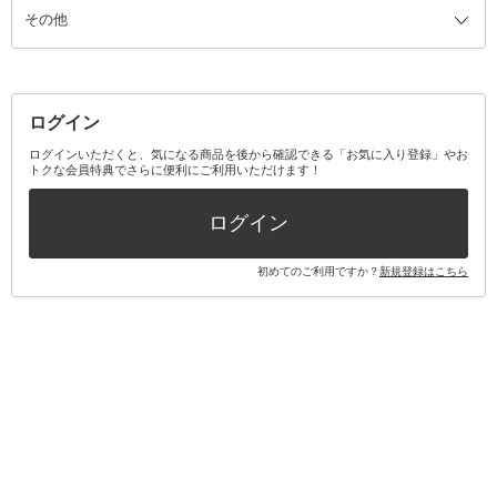
その他
ミラー・鏡
消臭剤・芳香剤
歯ブラシ
キット・セット全て
詰替容器・アトマイザー
ファブリックミスト
デンタルフロス
スキンケアキット
その他メイクアップ・ケアグッズ
マスク・ティッシュ
マウスウォッシュ・スプレー
ベースメイクキット
その他全て
その他日用品・雑貨
口臭清涼・ケア剤
メイクアップキット
その他
ログイン
その他オーラルケア
ボディケアキット
ヘアケアキット
ログインいただくと、気になる商品を後から確認できる「お気に入り登録」やお
トクな会員特典でさらに便利にご利用いただけます！
その他キット・セット
ログイン
初めてのご利用ですか？
新規登録はこちら