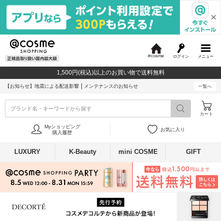
ログイン
メニュー
@
c
1,500円(税込)以上のお買い物で送料無料
o
s
【お知らせ】
地震による配送影響
メンテナンスのお知らせ
一覧へ
m
e
ブランド名・キーワードから探す
カート
Myショッピング
お気に入り
購入履歴
LUXURY
K-Beauty
mini COSME
GIFT