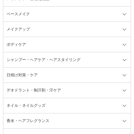
ベースメイク
スキンケア・基礎化粧品全て
クレンジング
メイクアップ
洗顔料
ベースメイク全て
化粧水
化粧下地・コントロールカラー
ボディケア
美容液
BBクリーム
メイクアップ全て
乳液
CCクリーム
マスカラ・マスカラ下地
ボディソープ・ハンドソープ・石
シャンプー・ヘアケア・ヘアスタイリング
オールインワン化粧品
コンシーラー
まつげ美容液
ボディケア全て
フェイスクリーム
ファンデーション
つけまつげ
けん
シャンプー・ヘアケア・ヘアスタ
日焼け対策・ケア
フェイスオイル・バーム
フェイスパウダー
アイシャドウ
ボディケア
化粧液
その他ベースメイク
アイシャドウベース
ハンドケア
シャンプー・コンディショナー
イリング全て
デオドラント・制汗剤・汗ケア
ブースター・導入液
アイブロウ・眉マスカラ
レッグ・フットケア
洗い流さないトリートメント
日焼け対策・ケア全て
シートパック・マスク
アイライナー
ネック・デコルテケア
ヘアパック・ヘアマスク
日焼け止め
デオドラント・制汗剤・汗ケア全
ボディ用デオドラント・制汗剤・
ネイル・ネイルグッズ
洗い流すパック・マスク
チーク
バストケア
ヘアスタイリング剤
サンオイル・タンニング
アイクリーム・アイケア
口紅・リップグロス
ヒップケア
ヘアカラー・カラーリング
アフターサンケア
て
汗ケア
フット用デオドラント・制汗剤・
香水・ヘアフレグランス
リップクリーム・リップケア
ハイライト・シェーディング
ネイルケア
頭皮ケア・育毛剤
その他日焼け対策・UVケア
ネイル・ネイルグッズ全て
ゴマージュ・ピーリング
その他メイクアップ
ネイルケアグッズ
パーマ液
マニキュア
汗ケア
その他シャンプー・ヘアケア・ヘ