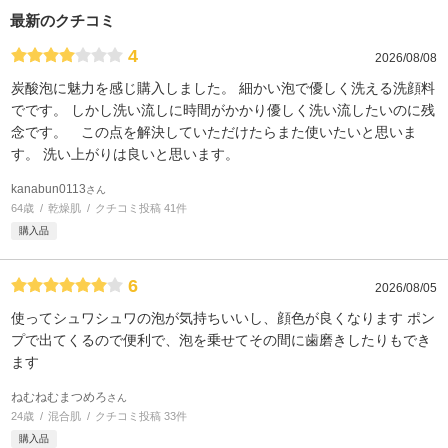
最新のクチコミ
4
2026/08/08
炭酸泡に魅力を感じ購入しました。 細かい泡で優しく洗える洗顔料
でです。 しかし洗い流しに時間がかかり優しく洗い流したいのに残
念です。 この点を解決していただけたらまた使いたいと思いま
す。 洗い上がりは良いと思います。
kanabun0113
さん
64歳
乾燥肌
クチコミ投稿 41件
購入品
6
2026/08/05
使ってシュワシュワの泡が気持ちいいし、顔色が良くなります ポン
プで出てくるので便利で、泡を乗せてその間に歯磨きしたりもでき
ます
ねむねむまつめろ
さん
24歳
混合肌
クチコミ投稿 33件
購入品