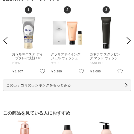
1
2
3
Previous
Next
ォッ
おうちdeエステ ディ
クラリファイイング
カネボウ スクラビン
A
 /
ープクレイ洗顔 / 180g
ジェル ウォッシュ ME
グ マッド ウォッシュ
シ
/ リフレッシュアロマ
D リミテッドセットa
/ フルーティーフロー
ト 
ビオレ
エスト
KANEBO
ド
の香り / 180g
/ 130g、30ml / 130g、
ラルの香り
限定
30ml
包
お気に入り
お気に入り
お気に入り
￥1,307
￥5,280
￥3,080
￥4
このカテゴリのランキングをもっとみる
この商品を見ている人におすすめ