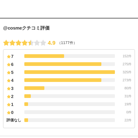
@cosmeクチコミ評価
4.9
（1177件）
7
152件
6
275件
5
325件
4
273件
3
80件
2
31件
1
19件
0
0件
評価なし
22件