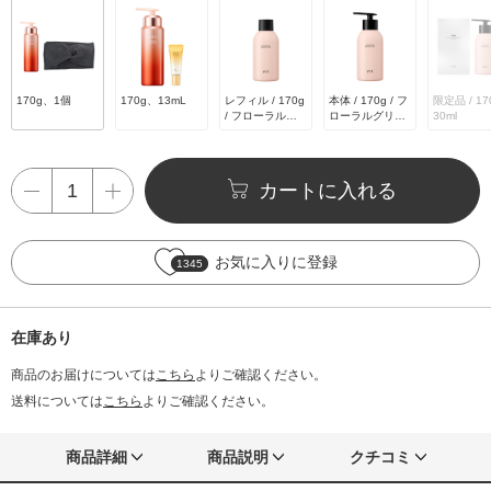
170g、1個
170g、13mL
レフィル / 170g
本体 / 170g / フ
限定品 / 1
/ フローラルグ
ローラルグリー
30ml
リーン調ブライ
ン調ブライトブ
トブーケの香り
ーケの香り
カートに入れる
お気に入りに登録
1345
在庫あり
商品のお届けについては
こちら
よりご確認ください。
送料については
こちら
よりご確認ください。
商品詳細
商品説明
クチコミ