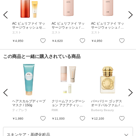
Previous
Next
炭酸ミ
AC ピュリファイ マッ
AC ピュリファイ マッ
AC ピュリファイ マッ
エス
サージウォッシュセッ
サージウォッシュ / レ
サージウォッシュ / 本
ドバ
ト / 170g、13mL
フィル / 170g / フロー
体 / 170g / フローラル
90
エスト
エスト
エスト
エ
ラルグリーン調ブライ
グリーン調ブライトブ
トブーケの香り
ーケの香り
お気に入り
お気に入り
お気に入り
￥4,950
￥4,620
￥4,950
￥1
この商品と一緒に購入されている商品
Previous
Next
フロ
ヘアスカルプディープ
クリームファンデーシ
バーバリー ゴッデス
レ
ット
マスク / 150g
ョン アクアティック
オードパルファム / 本
ル
グロウ スペシャルセ
体 / 30mL / バニラ、
ク) 
ティアレラ
RMK
Burberry Beauty
ロ
ット / 30mL、30g、2.
ウッディ、ラベンダー
5g、30mL
お気に入り
お気に入り
お気に入り
￥1,980
￥11,000
￥12,100
￥4
スキンケア・基礎化粧品