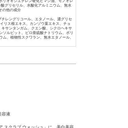
、ポリオキシエチレン硬化ヒマシ油、モノオレ
リン酸グリセリル、水酸化アルミニウム、無水
その他の成分
1,3-ブチレングリコール、エタノール、濃グリセ
、イリス根エキス、カンゾウ葉エキス、チョ
ム、キサンタンガム、クエン酸、シクロヘキサ
ンソルビット、ピロ亜硫酸ナトリウム、ポリ
ウム、植物性スクワラン、無水エタノール、
美容液
 スクラブ ウォッシュ」に、美白美容