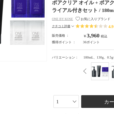
ポアクリア オイル + ポア
ライアル付きセット / 180mL、
ONE BY KOSE
お気に入りブランド
4.9
クチコミ評価
3,960
販売価格 ：
￥
税込
獲得ポイント ：
36ポイント
バリエーション：
180mL、130g、0.5g
カ