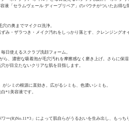
美容液「セラムヴェール ディープリペア」のパウチがついたお得な
毛穴の奥までマイクロ洗浄。
黒ずみ・ザラつき・メイク汚れをしっかり落とす、クレンジングオ
。毎日使えるスクラブ洗顔フォーム。
ながら、濃密な吸着泡が毛穴汚れを摩擦感なく磨き上げ。さらに保
毛穴が目立たないクリアな肌を目指します。
酸」がシミの根源に直効き。広がるシミも、色濃いシミも。
白*1美容液です。
ワー(R)No.11*3」によって肌自らがうるおいを生み出し、も