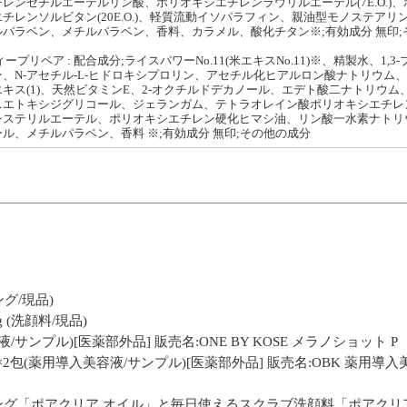
レンセチルエーテルリン酸、ポリオキシエチレンラウリルエーテル(7E.O.)
チレンソルビタン(20E.O.)、軽質流動イソパラフィン、親油型モノステア
パラベン、メチルパラベン、香料、カラメル、酸化チタン※;有効成分 無印;
ープリペア : 配合成分;ライスパワーNo.11(米エキスNo.11)※、精製水、
、N-アセチル-L-ヒドロキシプロリン、アセチル化ヒアルロン酸ナトリウム
キス(1)、天然ビタミンE、2-オクチルドデカノール、エデト酸二ナトリウ
スエトキシジグリコール、ジェランガム、テトラオレイン酸ポリオキシエチレ
レステリルエーテル、ポリオキシエチレン硬化ヒマシ油、リン酸一水素ナトリ
ル、メチルパラベン、香料 ※;有効成分 無印;その他の成分
ング/現品)
 (洗顔料/現品)
液/サンプル)[医薬部外品] 販売名:ONE BY KOSE メラノショット P
×2包(薬用導入美容液/サンプル)[医薬部外品] 販売名:OBK 薬用導入
グ「ポアクリア オイル」と毎日使えるスクラブ洗顔料「ポアクリア