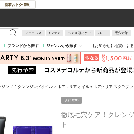
新着おトク情報
ミニコスメ
UVケア
ヘア＆頭皮ケア
eGIFT
毛穴対策
【お知らせ】
地震による
ブランドから探す
ジャンルから探す
ンジング
クレンジングオイル
ポアクリア オイル + ポアクリア スクラブ
送料無料
徹底毛穴ケア！クレン
ト