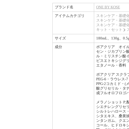
ブランド名
ONE BY KOSE
アイテムカテゴリ
スキンケア・基礎
スキンケア・基礎
スキンケア・基礎
キット・セット
サイズ
180mL、130g、0.5g
成分
ポアクリア オイル
セン・ジカプリン酸
ル・ミリスチン酸イ
ビスエトキシジグリ
エタノール・香料
ポアクリア スクラ
PEG-6・ラウレ
PPG-2コカミド
酸グリセリル・タナ
成フルオロフロゴパ
メラノショット P
シエチレングリセリ
シルトレハロース
シタエキス、桑黄抽
ンタンガム、クエ
コール、ヒドロキ