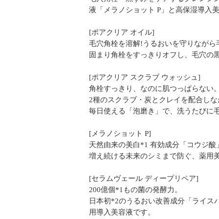
液「メラノショット P」と高保湿導入
[ポアクリア オイル]
毛穴角栓を溶解!うるおいを守りながら
固まり角栓をすっきりオフし、毛穴の
[ポアクリア スクラブ ウォッシュ]
角栓すっきり、なのに肌つっぱらない
2種のスクラブ・炭とクレイを配合し
毎日使える「泡磨き」で、洗うたびに
[メラノショット P]
天然由来の美白*1 有効成分「コウジ
増え続ける未来のシミまで防ぐ、薬用美
[セラムヴェール ディープリペア]
200億個*1もの菌の発酵力。
日本初*2のうるおい改善成分「ライスパ
用導入美容液です。