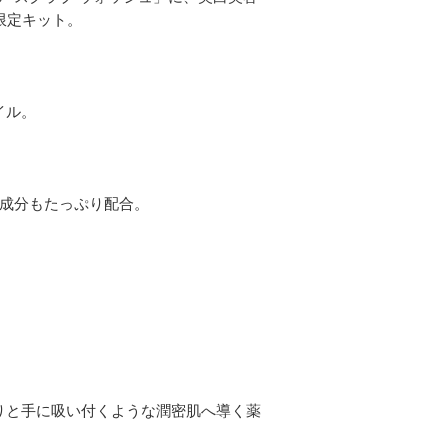
限定キット。
イル。
湿成分もたっぷり配合。
っちりと手に吸い付くような潤密肌へ導く薬