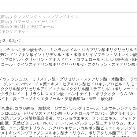
化粧品
クレンジング
クレンジングオイル
化粧品
ゴマージュ・ピーリング
化粧品
洗顔料
洗顔フォーム
スキンケアキット
×2、0.5g×2
;エチルヘキサン酸セチル・ミネラルオイル・ジカプリン酸ポリグリセリル-
PG・イソノナン酸イソトリデシル・水・水添ポリイソブテン・ジオレイン酸
ソプロピル・グリセリン・アボカド油・トコフェロール・ホホバ種子油・BHT・
コール・ジイソステアリン酸ポリグリセリル-2・スクワラン・ステアリン酸ポ
ブ ウォッシュ;水・ミリスチン酸・グリセリン・ステアリン酸・水酸化K・ラウリ
ス-7・グルコマンナン・チャ葉エキス・ヒアルロン酸ヒドロキシプロピルトリモニウ
・(メタクリル酸グリセリルアミドエチル/メタクリル酸ステアリル)コポリマー
クラクレイ・トリラウレス-4リン酸・ベントナイト・ポリクオタニウム-39・
イト・炭・フェノキシエタノール・安息香酸Na・香料・酸化鉄
;配合成分;コウジ酸※、精製水、ジプロピレングリコール、1,3-ブチレング
ン(26E.O.)、トリイソステアリン酸トリメチロールプロパン、濃グリセリン、
・水添デンプン分解物混合溶液、サンショウエキス、チンピエキス、フィトグ
出液、天然ビタミンE、N-ステアロイル-L-グルタミン酸二ナトリウム、エ
ン酸、クエン酸ナトリウム、シクロヘキサンジカルボン酸ビスエトキシジグリ
シメトキシベンゾフェノンスルホン酸ナトリウム、ポリアクリル酸アミド、ポ