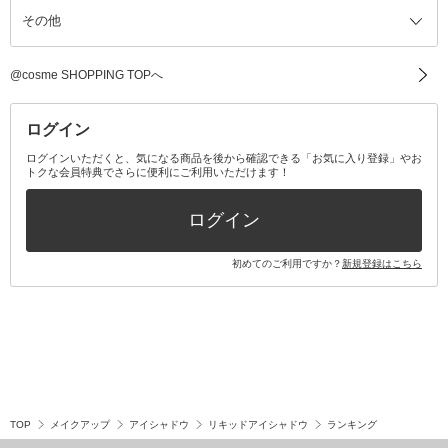
その他
ミラー・鏡
消臭剤・芳香剤
歯ブラシ
キット・セット全て
詰替容器・アトマイザー
ファブリックミスト
デンタルフロス
スキンケアキット
その他メイクアップ・ケアグッズ
マスク・ティッシュ
マウスウォッシュ・スプレー
ベースメイクキット
その他全て
その他日用品・雑貨
口臭清涼・ケア剤
メイクアップキット
その他
@cosme SHOPPING TOPへ
その他オーラルケア
ボディケアキット
ヘアケアキット
ログイン
ログインいただくと、気になる商品を後から確認できる「お気に入り登録」やお
トクな会員特典でさらに便利にご利用いただけます！
その他キット・セット
ログイン
初めてのご利用ですか？
新規登録はこちら
TOP
メイクアップ
アイシャドウ
リキッドアイシャドウ
ランキング