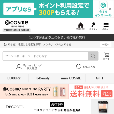
ログイン
メニュー
@
c
1,500円(税込)以上のお買い物で送料無料
o
s
【お知らせ】
地震による配送影響
メンテナンスのお知らせ
一覧へ
m
e
ブランド名・キーワードから探す
カート
Myショッピング
お気に入り
購入履歴
LUXURY
K-Beauty
mini COSME
GIFT