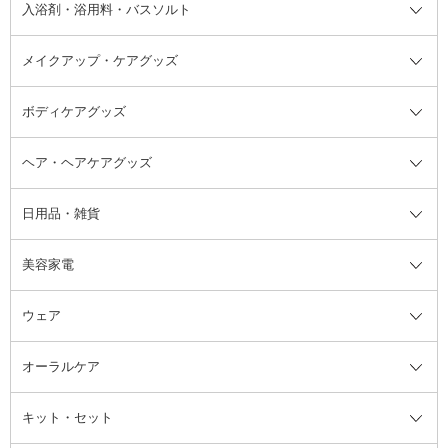
その他シャンプー・ヘアケア・ヘ
入浴剤・浴用料・バスソルト
顔用マッサージ料
脱毛・除毛ケア
ジェルネイル
香水・ヘアフレグランス全て
その他スキンケア
その他ボディケア
ネイルアートグッズ
香水
アスタイリング
メイクアップ・ケアグッズ
リムーバー・除光液
フレグランスミスト
入浴剤・浴用料・バスソルト全て
ヘアフレグランス
入浴剤・浴用料
ボディケアグッズ
その他香水・ヘアフレグランス
バスソルト
メイクアップ・ケアグッズ全て
パフ・スポンジ
ヘア・ヘアケアグッズ
コットン・綿棒
ボディケアグッズ全て
あぶらとり紙
ボディ・バスグッズ
日用品・雑貨
洗顔グッズ
マッサージ・ボディケアグッズ
ヘア・ヘアケアグッズ全て
ビューラー
アイケアグッズ
ヘアブラシ
美容家電
ブラシ・チップ
かかと・角質ケアグッズ
ヘアゴム
日用品・雑貨全て
二重まぶた用アイテム
エクササイズ器具・グッズ
ヘアピン・ヘアクリップ
洗剤
ウェア
ツィザー・毛抜き
絆創膏
ヘアバンド
柔軟剤
美容家電全て
眉・鼻毛・甘皮はさみ
その他ボディケアグッズ
ヘアカーラー
サニタリー・生理用品
フェイスケア美容家電
ルームフレグランス・ディフュー
オーラルケア
カミソリ
ヘッドマッサージブラシ
ボディケア美容家電
ウェア全て
角栓抜き
その他ヘア・ヘアケアグッズ
エッセンシャルオイル
ヘアケアスタイリング美容家電
インナー
ザー
ファンデーション・パウダーケー
キット・セット
アロマキャンドル
その他美容家電
レッグウェア
オーラルケア全て
化粧ポーチ・メイクボックス
お香・インセンス
その他ウェア
歯磨き粉
ス