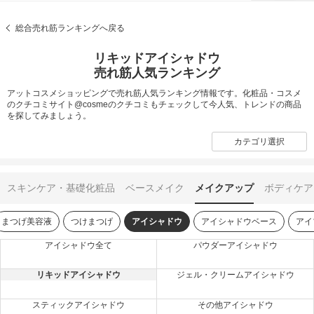
総合売れ筋ランキングへ戻る
リキッドアイシャドウ
売れ筋人気ランキング
アットコスメショッピングで売れ筋人気ランキング情報です。化粧品・コスメ
のクチコミサイト@cosmeのクチコミもチェックして今人気、トレンドの商品
を探してみましょう。
カテゴリ選択
スキンケア・基礎化粧品
ベースメイク
メイクアップ
ボディケア
まつげ美容液
つけまつげ
アイシャドウ
アイシャドウベース
アイ
アイシャドウ全て
パウダーアイシャドウ
リキッドアイシャドウ
ジェル・クリームアイシャドウ
スティックアイシャドウ
その他アイシャドウ