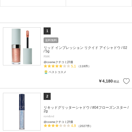
1
送料無料
リッド インプレッション リクイド アイシャドウ / 02
/ 5g
RMK
@cosmeクチコミ評価
5.1
（118件）
ベストコスメ
￥4,180
税込
2
リキッドグリッターシャドウ / #04フローズンスター /
2g
rom&nd
@cosmeクチコミ評価
4.9
（2027件）