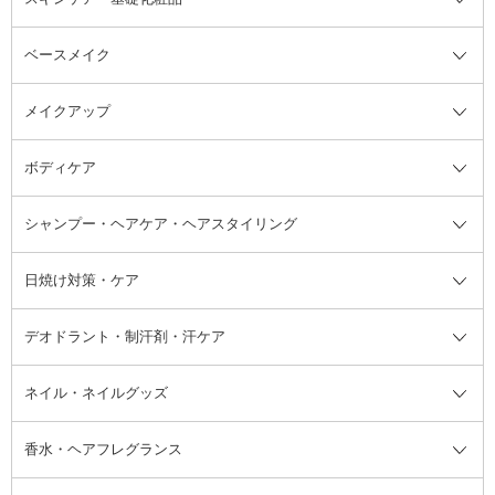
ベースメイク
スキンケア・基礎化粧品全て
クレンジング
メイクアップ
洗顔料
ベースメイク全て
化粧水
化粧下地・コントロールカラー
ボディケア
美容液
BBクリーム
メイクアップ全て
乳液
CCクリーム
マスカラ・マスカラ下地
ボディソープ・ハンドソープ・石
シャンプー・ヘアケア・ヘアスタイリング
オールインワン化粧品
コンシーラー
まつげ美容液
ボディケア全て
フェイスクリーム
ファンデーション
つけまつげ
けん
シャンプー・ヘアケア・ヘアスタ
日焼け対策・ケア
フェイスオイル・バーム
フェイスパウダー
アイシャドウ
ボディケア
化粧液
その他ベースメイク
アイシャドウベース
ハンドケア
シャンプー・コンディショナー
イリング全て
デオドラント・制汗剤・汗ケア
ブースター・導入液
アイブロウ・眉マスカラ
レッグ・フットケア
洗い流さないトリートメント
日焼け対策・ケア全て
シートパック・マスク
アイライナー
ネック・デコルテケア
ヘアパック・ヘアマスク
日焼け止め
デオドラント・制汗剤・汗ケア全
ボディ用デオドラント・制汗剤・
ネイル・ネイルグッズ
洗い流すパック・マスク
チーク
バストケア
ヘアスタイリング剤
サンオイル・タンニング
アイクリーム・アイケア
口紅・リップグロス
ヒップケア
ヘアカラー・カラーリング
アフターサンケア
て
汗ケア
フット用デオドラント・制汗剤・
香水・ヘアフレグランス
リップクリーム・リップケア
ハイライト・シェーディング
ネイルケア
頭皮ケア・育毛剤
その他日焼け対策・UVケア
ネイル・ネイルグッズ全て
ゴマージュ・ピーリング
その他メイクアップ
ネイルケアグッズ
パーマ液
マニキュア
汗ケア