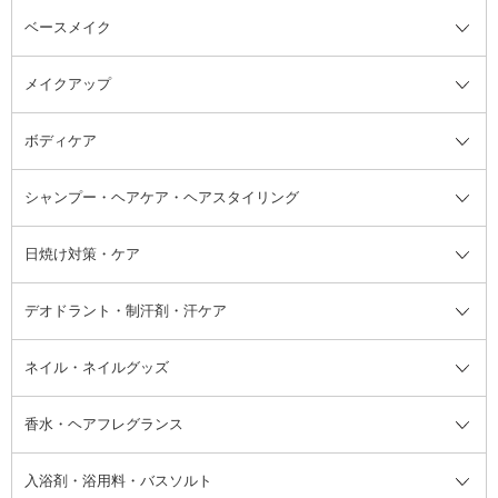
ベースメイク
スキンケア・基礎化粧品全て
クレンジング
メイクアップ
洗顔料
ベースメイク全て
化粧水
化粧下地・コントロールカラー
ボディケア
美容液
BBクリーム
メイクアップ全て
乳液
CCクリーム
マスカラ・マスカラ下地
ボディソープ・ハンドソープ・石
シャンプー・ヘアケア・ヘアスタイリング
オールインワン化粧品
コンシーラー
まつげ美容液
ボディケア全て
フェイスクリーム
ファンデーション
つけまつげ
けん
シャンプー・ヘアケア・ヘアスタ
日焼け対策・ケア
フェイスオイル・バーム
フェイスパウダー
アイシャドウ
ボディケア
化粧液
その他ベースメイク
アイシャドウベース
ハンドケア
シャンプー・コンディショナー
イリング全て
デオドラント・制汗剤・汗ケア
ブースター・導入液
アイブロウ・眉マスカラ
レッグ・フットケア
洗い流さないトリートメント
日焼け対策・ケア全て
シートパック・マスク
アイライナー
ネック・デコルテケア
ヘアパック・ヘアマスク
日焼け止め
デオドラント・制汗剤・汗ケア全
ボディ用デオドラント・制汗剤・
ネイル・ネイルグッズ
洗い流すパック・マスク
チーク
バストケア
ヘアスタイリング剤
サンオイル・タンニング
アイクリーム・アイケア
口紅・リップグロス
ヒップケア
ヘアカラー・カラーリング
アフターサンケア
て
汗ケア
フット用デオドラント・制汗剤・
香水・ヘアフレグランス
リップクリーム・リップケア
ハイライト・シェーディング
ネイルケア
頭皮ケア・育毛剤
その他日焼け対策・UVケア
ネイル・ネイルグッズ全て
ゴマージュ・ピーリング
その他メイクアップ
ネイルケアグッズ
パーマ液
マニキュア
汗ケア
その他シャンプー・ヘアケア・ヘ
入浴剤・浴用料・バスソルト
顔用マッサージ料
脱毛・除毛ケア
ジェルネイル
香水・ヘアフレグランス全て
その他スキンケア
その他ボディケア
ネイルアートグッズ
香水
アスタイリング