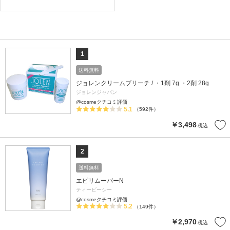
1
送料無料
ジョレンクリームブリーチ / ・1剤 7g ・2剤 28g
ジョレンジャパン
@cosmeクチコミ評価
5.1
（592件）
￥3,498
税込
2
送料無料
エピリムーバーN
ティービーシー
@cosmeクチコミ評価
5.2
（149件）
￥2,970
税込