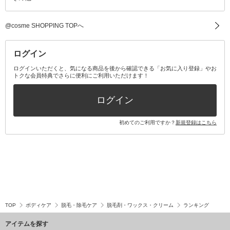
その他メイクアップ・ケアグッズ
マスク・ティッシュ
マウスウォッシュ・スプレー
ベースメイクキット
その他全て
その他日用品・雑貨
口臭清涼・ケア剤
メイクアップキット
その他
@cosme SHOPPING TOPへ
その他オーラルケア
ボディケアキット
ヘアケアキット
ログイン
ログインいただくと、気になる商品を後から確認できる「お気に入り登録」やお
トクな会員特典でさらに便利にご利用いただけます！
その他キット・セット
ログイン
初めてのご利用ですか？
新規登録はこちら
TOP
ボディケア
脱毛・除毛ケア
脱毛剤・ワックス・クリーム
ランキング
アイテムを探す