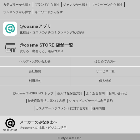
カテゴリーから探す
ブランドから探す
ジャンルから探す
キャンペーンから探す
ランキングから探す
キーワードから探す
@cosmeアプリ
化粧品・コスメのクチコミランキング&お買物
@cosme STORE 店舗一覧
試せる、出会える、運命コスメ
ヘルプ・お問い合わせ
はじめての方へ
会社概要
サービス一覧
利用規約
個人情報
@cosme SHOPPING トップ
個人情報保護方針
よくある質問
お問い合わせ
特定商取引法に基づく表示
ショッピングサービス利用規約
カスタマーハラスメントに対する方針
採用情報
メーカーのみなさまへ
@cosmeへの掲載・ビジネス活用
© istyle retail Inc.