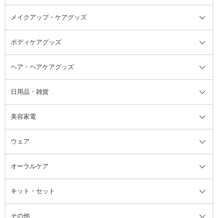
メイクアップ・ケアグッズ
リムーバー・除光液
フレグランスミスト
入浴剤・浴用料・バスソルト全て
ヘアフレグランス
入浴剤・浴用料
ボディケアグッズ
その他香水・ヘアフレグランス
バスソルト
メイクアップ・ケアグッズ全て
パフ・スポンジ
ヘア・ヘアケアグッズ
コットン・綿棒
ボディケアグッズ全て
あぶらとり紙
ボディ・バスグッズ
日用品・雑貨
洗顔グッズ
マッサージ・ボディケアグッズ
ヘア・ヘアケアグッズ全て
ビューラー
アイケアグッズ
ヘアブラシ
美容家電
ブラシ・チップ
かかと・角質ケアグッズ
ヘアゴム
日用品・雑貨全て
二重まぶた用アイテム
エクササイズ器具・グッズ
ヘアピン・ヘアクリップ
洗剤
ウェア
ツィザー・毛抜き
絆創膏
ヘアバンド
柔軟剤
美容家電全て
眉・鼻毛・甘皮はさみ
その他ボディケアグッズ
ヘアカーラー
サニタリー・生理用品
フェイスケア美容家電
ルームフレグランス・ディフュー
オーラルケア
カミソリ
ヘッドマッサージブラシ
ボディケア美容家電
ウェア全て
角栓抜き
その他ヘア・ヘアケアグッズ
エッセンシャルオイル
ヘアケアスタイリング美容家電
インナー
ザー
ファンデーション・パウダーケー
キット・セット
アロマキャンドル
その他美容家電
レッグウェア
オーラルケア全て
化粧ポーチ・メイクボックス
お香・インセンス
その他ウェア
歯磨き粉
ス
その他
ミラー・鏡
消臭剤・芳香剤
歯ブラシ
キット・セット全て
詰替容器・アトマイザー
ファブリックミスト
デンタルフロス
スキンケアキット