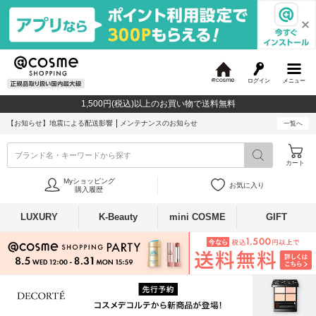
ログイン
メニュー
@
c
1,500円(税込)以上のお買い物で送料無料
o
s
【お知らせ】
地震による配送影響
メンテナンスのお知らせ
一覧へ
m
e
ブランド名・キーワードから探す
カート
Myショッピング
お気に入り
購入履歴
LUXURY
K-Beauty
mini COSME
GIFT