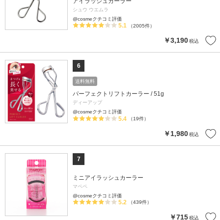
アイラッシュカーラー
シュウ ウエムラ
@cosmeクチコミ評価
5.1
（2005件）
￥3,190
税込
6
送料無料
パーフェクトリフトカーラー / 51g
ディーアップ
@cosmeクチコミ評価
5.4
（19件）
￥1,980
税込
7
ミニアイラッシュカーラー
マペペ
@cosmeクチコミ評価
5.2
（439件）
￥715
税込