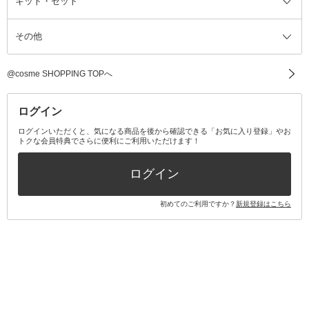
キット・セット
アロマキャンドル
その他美容家電
レッグウェア
オーラルケア全て
化粧ポーチ・メイクボックス
お香・インセンス
その他ウェア
歯磨き粉
ス
その他
ミラー・鏡
消臭剤・芳香剤
歯ブラシ
キット・セット全て
詰替容器・アトマイザー
ファブリックミスト
デンタルフロス
スキンケアキット
その他メイクアップ・ケアグッズ
マスク・ティッシュ
マウスウォッシュ・スプレー
ベースメイクキット
その他全て
その他日用品・雑貨
口臭清涼・ケア剤
メイクアップキット
その他
@cosme SHOPPING TOPへ
その他オーラルケア
ボディケアキット
ヘアケアキット
ログイン
ログインいただくと、気になる商品を後から確認できる「お気に入り登録」やお
トクな会員特典でさらに便利にご利用いただけます！
その他キット・セット
ログイン
初めてのご利用ですか？
新規登録はこちら