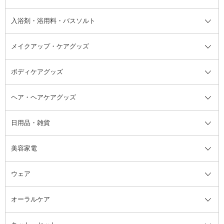
その他シャンプー・ヘアケア・ヘ
入浴剤・浴用料・バスソルト
顔用マッサージ料
脱毛・除毛ケア
ジェルネイル
香水・ヘアフレグランス全て
その他スキンケア
その他ボディケア
ネイルアートグッズ
香水
アスタイリング
メイクアップ・ケアグッズ
リムーバー・除光液
フレグランスミスト
入浴剤・浴用料・バスソルト全て
ヘアフレグランス
入浴剤・浴用料
ボディケアグッズ
その他香水・ヘアフレグランス
バスソルト
メイクアップ・ケアグッズ全て
パフ・スポンジ
ヘア・ヘアケアグッズ
コットン・綿棒
ボディケアグッズ全て
あぶらとり紙
ボディ・バスグッズ
日用品・雑貨
洗顔グッズ
マッサージ・ボディケアグッズ
ヘア・ヘアケアグッズ全て
ビューラー
アイケアグッズ
ヘアブラシ
美容家電
ブラシ・チップ
かかと・角質ケアグッズ
ヘアゴム
日用品・雑貨全て
二重まぶた用アイテム
エクササイズ器具・グッズ
ヘアピン・ヘアクリップ
洗剤
ウェア
ツィザー・毛抜き
絆創膏
ヘアバンド
柔軟剤
美容家電全て
眉・鼻毛・甘皮はさみ
その他ボディケアグッズ
ヘアカーラー
サニタリー・生理用品
フェイスケア美容家電
ルームフレグランス・ディフュー
オーラルケア
カミソリ
ヘッドマッサージブラシ
ボディケア美容家電
ウェア全て
角栓抜き
その他ヘア・ヘアケアグッズ
エッセンシャルオイル
ヘアケアスタイリング美容家電
インナー
ザー
ファンデーション・パウダーケー