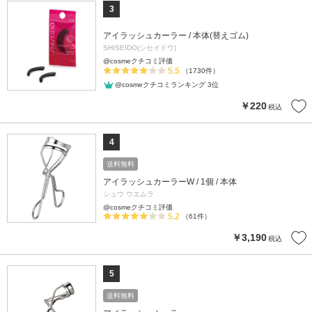
3
アイラッシュカーラー / 本体(替えゴム)
SHISEIDO(シセイドウ)
@cosmeクチコミ評価
5.5
（1730件）
@cosmeクチコミランキング 3位
￥220
税込
4
送料無料
アイラッシュカーラーW / 1個 / 本体
シュウ ウエムラ
@cosmeクチコミ評価
5.2
（61件）
￥3,190
税込
5
送料無料