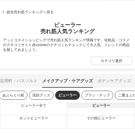
総合売れ筋ランキングへ戻る
ビューラー
売れ筋人気ランキング
アットコスメショッピングで売れ筋人気ランキング情報です。化粧品・コスメ
のクチコミサイト@cosmeのクチコミもチェックして今人気、トレンドの商品
を探してみましょう。
カテゴリ選択
浴用料・バスソルト
メイクアップ・ケアグッズ
ボディケアグッズ
あぶらとり紙
洗顔グッズ
ビューラー
ブラシ・チップ
二重まぶ
ビューラー全て
ビューラー
ホットビューラー
その他ビューラー