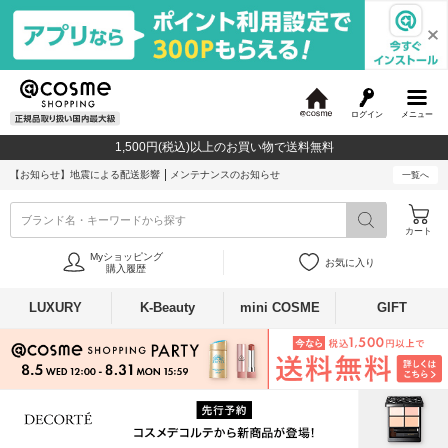
ログイン
メニュー
@
c
1,500円(税込)以上のお買い物で送料無料
o
s
【お知らせ】
地震による配送影響
メンテナンスのお知らせ
一覧へ
m
e
ブランド名・キーワードから探す
カート
Myショッピング
お気に入り
購入履歴
LUXURY
K-Beauty
mini COSME
GIFT