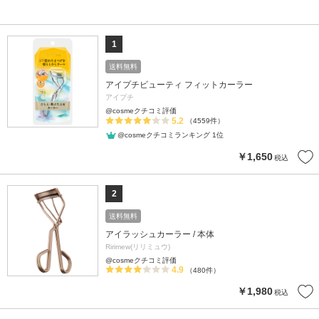
1
送料無料
アイプチビューティ フィットカーラー
アイプチ
@cosmeクチコミ評価
5.2
（4559件）
@cosmeクチコミランキング 1位
￥1,650
税込
2
送料無料
アイラッシュカーラー / 本体
Ririmew(リリミュウ)
@cosmeクチコミ評価
4.9
（480件）
￥1,980
税込