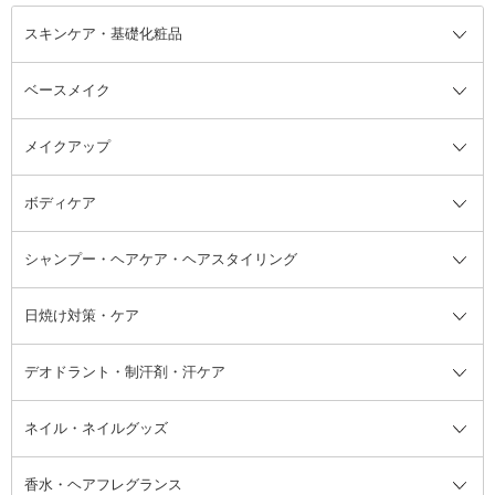
スキンケア・基礎化粧品
ベースメイク
スキンケア・基礎化粧品全て
クレンジング
メイクアップ
洗顔料
ベースメイク全て
化粧水
化粧下地・コントロールカラー
ボディケア
美容液
BBクリーム
メイクアップ全て
乳液
CCクリーム
マスカラ・マスカラ下地
ボディソープ・ハンドソープ・石
シャンプー・ヘアケア・ヘアスタイリング
オールインワン化粧品
コンシーラー
まつげ美容液
ボディケア全て
フェイスクリーム
ファンデーション
つけまつげ
けん
シャンプー・ヘアケア・ヘアスタ
日焼け対策・ケア
フェイスオイル・バーム
フェイスパウダー
アイシャドウ
ボディケア
化粧液
その他ベースメイク
アイシャドウベース
ハンドケア
シャンプー・コンディショナー
イリング全て
デオドラント・制汗剤・汗ケア
ブースター・導入液
アイブロウ・眉マスカラ
レッグ・フットケア
洗い流さないトリートメント
日焼け対策・ケア全て
シートパック・マスク
アイライナー
ネック・デコルテケア
ヘアパック・ヘアマスク
日焼け止め
デオドラント・制汗剤・汗ケア全
ボディ用デオドラント・制汗剤・
ネイル・ネイルグッズ
洗い流すパック・マスク
チーク
バストケア
ヘアスタイリング剤
サンオイル・タンニング
アイクリーム・アイケア
口紅・リップグロス
ヒップケア
ヘアカラー・カラーリング
アフターサンケア
て
汗ケア
フット用デオドラント・制汗剤・
香水・ヘアフレグランス
リップクリーム・リップケア
ハイライト・シェーディング
ネイルケア
頭皮ケア・育毛剤
その他日焼け対策・UVケア
ネイル・ネイルグッズ全て
ゴマージュ・ピーリング
その他メイクアップ
ネイルケアグッズ
パーマ液
マニキュア
汗ケア