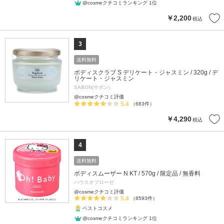
@cosmeクチコミランキング 1位
￥2,200
税込
3
送料無料
ボディスクラブ S デリケート・ジャスミン / 320g / デ
リケート・ジャスミン
SABON(サボン)
@cosmeクチコミ評価
5.4
（683件）
￥4,290
税込
4
送料無料
ボディスムーザー N KT / 570g / 限定品 / 無香料
ハウスオブローゼ
@cosmeクチコミ評価
5.4
（8593件）
ベストコスメ
@cosmeクチコミランキング 1位