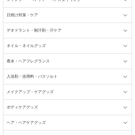
けん
シャンプー・ヘアケア・ヘアスタ
日焼け対策・ケア
フェイスオイル・バーム
フェイスパウダー
アイシャドウ
ボディケア
化粧液
その他ベースメイク
アイシャドウベース
ハンドケア
シャンプー・コンディショナー
イリング全て
デオドラント・制汗剤・汗ケア
ブースター・導入液
アイブロウ・眉マスカラ
レッグ・フットケア
洗い流さないトリートメント
日焼け対策・ケア全て
シートパック・マスク
アイライナー
ネック・デコルテケア
ヘアパック・ヘアマスク
日焼け止め
デオドラント・制汗剤・汗ケア全
ボディ用デオドラント・制汗剤・
ネイル・ネイルグッズ
洗い流すパック・マスク
チーク
バストケア
ヘアスタイリング剤
サンオイル・タンニング
アイクリーム・アイケア
口紅・リップグロス
ヒップケア
ヘアカラー・カラーリング
アフターサンケア
て
汗ケア
フット用デオドラント・制汗剤・
香水・ヘアフレグランス
リップクリーム・リップケア
ハイライト・シェーディング
ネイルケア
頭皮ケア・育毛剤
その他日焼け対策・UVケア
ネイル・ネイルグッズ全て
ゴマージュ・ピーリング
その他メイクアップ
ネイルケアグッズ
パーマ液
マニキュア
汗ケア
その他シャンプー・ヘアケア・ヘ
入浴剤・浴用料・バスソルト
顔用マッサージ料
脱毛・除毛ケア
ジェルネイル
香水・ヘアフレグランス全て
その他スキンケア
その他ボディケア
ネイルアートグッズ
香水
アスタイリング
メイクアップ・ケアグッズ
リムーバー・除光液
フレグランスミスト
入浴剤・浴用料・バスソルト全て
ヘアフレグランス
入浴剤・浴用料
ボディケアグッズ
その他香水・ヘアフレグランス
バスソルト
メイクアップ・ケアグッズ全て
パフ・スポンジ
ヘア・ヘアケアグッズ
コットン・綿棒
ボディケアグッズ全て
あぶらとり紙
ボディ・バスグッズ