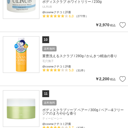
ボディスクラブ ホワイトリリー / 230g
ULRUB
@cosmeクチコミ評価
6.0
（277件）
￥2,970
税込
10
送料無料
重曹洗えるスクラブ / 280g / かんきつ精油の香り
毛穴撫子
@cosmeクチコミ評価
5.0
（31件）
￥2,200
税込
11
送料無料
ボディスクラブソープ ペアー / 300g / ペア―&フリー
ジアのまろやかな香り
ティービーシー
@cosmeクチコミ評価
5.7
（37件）