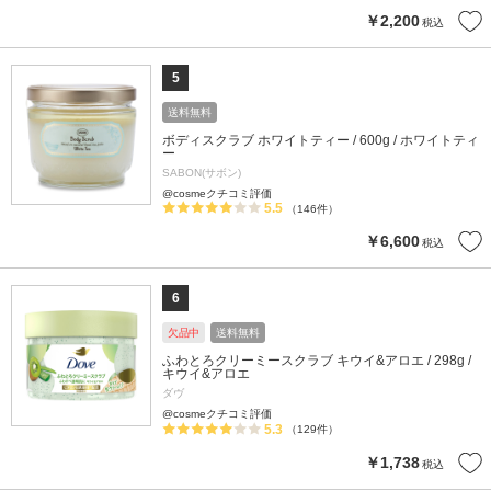
￥2,200
税込
5
送料無料
ボディスクラブ ホワイトティー / 600g / ホワイトティ
ー
SABON(サボン)
@cosmeクチコミ評価
5.5
（146件）
￥6,600
税込
6
欠品中
送料無料
ふわとろクリーミースクラブ キウイ&アロエ / 298g /
キウイ&アロエ
ダヴ
@cosmeクチコミ評価
5.3
（129件）
￥1,738
税込