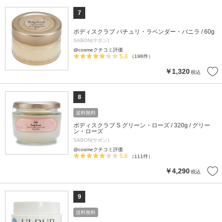
7
ボディスクラブ パチュリ・ラベンダー・バニラ / 60g
SABON(サボン)
@cosmeクチコミ評価
5.4
（198件）
￥1,320
税込
8
送料無料
ボディスクラブ S グリーン・ローズ / 320g / グリー
ン・ローズ
SABON(サボン)
@cosmeクチコミ評価
5.6
（111件）
￥4,290
税込
9
送料無料