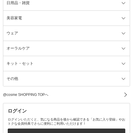
日用品・雑貨
洗顔グッズ
マッサージ・ボディケアグッズ
ヘア・ヘアケアグッズ全て
ビューラー
アイケアグッズ
ヘアブラシ
美容家電
ブラシ・チップ
かかと・角質ケアグッズ
ヘアゴム
日用品・雑貨全て
二重まぶた用アイテム
エクササイズ器具・グッズ
ヘアピン・ヘアクリップ
洗剤
ウェア
ツィザー・毛抜き
絆創膏
ヘアバンド
柔軟剤
美容家電全て
眉・鼻毛・甘皮はさみ
その他ボディケアグッズ
ヘアカーラー
サニタリー・生理用品
フェイスケア美容家電
ルームフレグランス・ディフュー
オーラルケア
カミソリ
ヘッドマッサージブラシ
ボディケア美容家電
ウェア全て
角栓抜き
その他ヘア・ヘアケアグッズ
エッセンシャルオイル
ヘアケアスタイリング美容家電
インナー
ザー
ファンデーション・パウダーケー
キット・セット
アロマキャンドル
その他美容家電
レッグウェア
オーラルケア全て
化粧ポーチ・メイクボックス
お香・インセンス
その他ウェア
歯磨き粉
ス
その他
ミラー・鏡
消臭剤・芳香剤
歯ブラシ
キット・セット全て
詰替容器・アトマイザー
ファブリックミスト
デンタルフロス
スキンケアキット
その他メイクアップ・ケアグッズ
マスク・ティッシュ
マウスウォッシュ・スプレー
ベースメイクキット
その他全て
その他日用品・雑貨
口臭清涼・ケア剤
メイクアップキット
その他
@cosme SHOPPING TOPへ
その他オーラルケア
ボディケアキット
ヘアケアキット
ログイン
ログインいただくと、気になる商品を後から確認できる「お気に入り登録」やお
トクな会員特典でさらに便利にご利用いただけます！
その他キット・セット