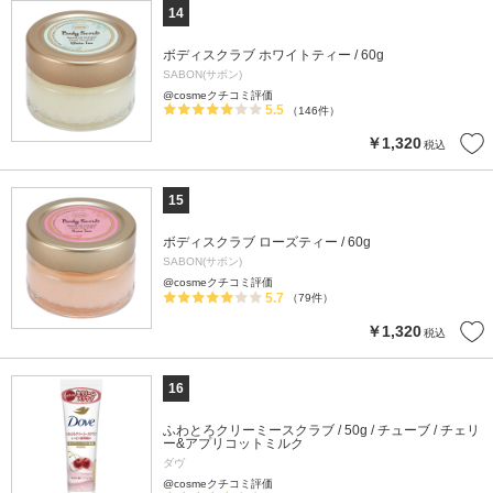
14
ボディスクラブ ホワイトティー / 60g
SABON(サボン)
@cosmeクチコミ評価
5.5
（146件）
￥1,320
税込
15
ボディスクラブ ローズティー / 60g
SABON(サボン)
@cosmeクチコミ評価
5.7
（79件）
￥1,320
税込
16
ふわとろクリーミースクラブ / 50g / チューブ / チェリ
ー&アプリコットミルク
ダヴ
@cosmeクチコミ評価