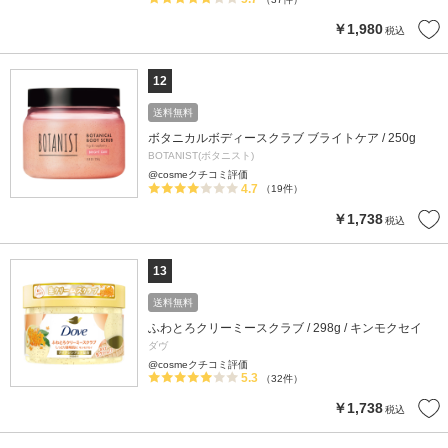
￥1,980
税込
12
送料無料
ボタニカルボディースクラブ ブライトケア / 250g
BOTANIST(ボタニスト)
@cosmeクチコミ評価
4.7
（19件）
￥1,738
税込
13
送料無料
ふわとろクリーミースクラブ / 298g / キンモクセイ
ダヴ
@cosmeクチコミ評価
5.3
（32件）
￥1,738
税込