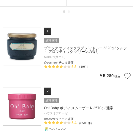
1
送料無料
ブラック ボディスクラブ デッドシー / 320g / ソルテ
ィ アロマティック グリーンの香り
SABON(サボン)
@cosmeクチコミ評価
5.5
（39件）
￥5,280
税込
2
送料無料
Oh! Baby ボディ スムーザー N / 570g / 通常
ハウスオブローゼ
@cosmeクチコミ評価
5.4
（8593件）
ベストコスメ