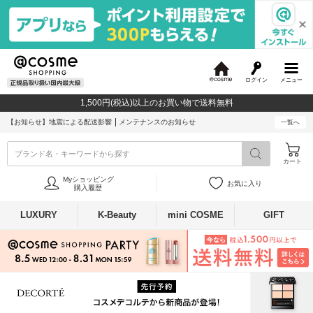
ログイン
メニュー
@
c
1,500円(税込)以上のお買い物で送料無料
o
s
【お知らせ】
地震による配送影響
メンテナンスのお知らせ
一覧へ
m
e
ブランド名・キーワードから探す
カート
Myショッピング
お気に入り
購入履歴
LUXURY
K-Beauty
mini COSME
GIFT