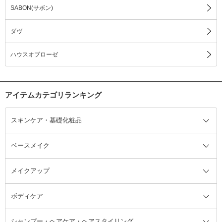
SABON(サボン)
ダヴ
ハウスオブローゼ
アイテムカテゴリランキング
スキンケア・基礎化粧品
ベースメイク
スキンケア・基礎化粧品全て
クレンジング
メイクアップ
洗顔料
ベースメイク全て
化粧水
化粧下地・コントロールカラー
ボディケア
美容液
BBクリーム
メイクアップ全て
乳液
CCクリーム
マスカラ・マスカラ下地
ボディソープ・ハンドソープ・石
シャンプー・ヘアケア・ヘアスタイリング
オールインワン化粧品
コンシーラー
まつげ美容液
ボディケア全て
フェイスクリーム
ファンデーション
つけまつげ