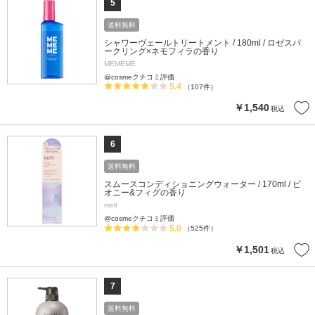
5
送料無料
シャワーヴェールトリートメント / 180ml / ロゼスパ
ークリング×ネモフィラの香り
MEMEME
@cosmeクチコミ評価
5.4
（107件）
￥1,540
税込
6
送料無料
スムースコンディショニングウォーター / 170ml / ピ
オニー&フィグの香り
melt
@cosmeクチコミ評価
5.0
（525件）
￥1,501
税込
7
送料無料