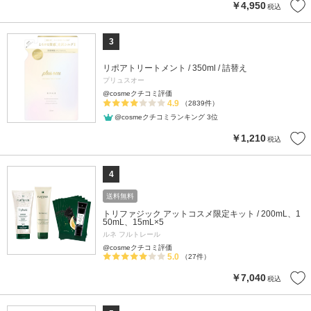
￥4,950
税込
3
リポアトリートメント / 350ml / 詰替え
プリュスオー
@cosmeクチコミ評価
4.9
（2839件）
@cosmeクチコミランキング 3位
￥1,210
税込
4
送料無料
トリファジック アットコスメ限定キット / 200mL、1
50mL、15mL×5
ルネ フルトレール
@cosmeクチコミ評価
5.0
（27件）
￥7,040
税込