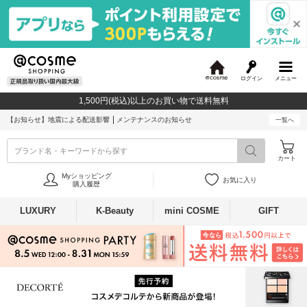
ログイン
メニュー
@
c
1,500円(税込)以上のお買い物で送料無料
o
s
【お知らせ】
地震による配送影響
メンテナンスのお知らせ
一覧へ
m
e
ブランド名・キーワードから探す
カート
Myショッピング
お気に入り
購入履歴
LUXURY
K-Beauty
mini COSME
GIFT