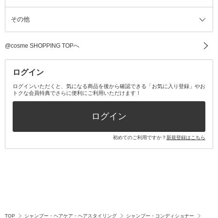
その他
ミラー・鏡
消臭剤・芳香剤
歯ブラシ
キット・セット全て
詰替容器・アトマイザー
ファブリックミスト
デンタルフロス
スキンケアキット
その他メイクアップ・ケアグッズ
マスク・ティッシュ
マウスウォッシュ・スプレー
ベースメイクキット
その他全て
その他日用品・雑貨
口臭清涼・ケア剤
メイクアップキット
その他
@cosme SHOPPING TOPへ
その他オーラルケア
ボディケアキット
ヘアケアキット
ログイン
ログインいただくと、気になる商品を後から確認できる「お気に入り登録」やお
トクな会員特典でさらに便利にご利用いただけます！
その他キット・セット
ログイン
初めてのご利用ですか？
新規登録はこちら
TOP
シャンプー・ヘアケア・ヘアスタイリング
シャンプー・コンディショナー