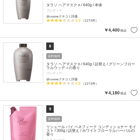
タラソ ヘアマスク n / 640g / 本体
プレディア
@cosmeクチコミ評価
4.9
（1273件）
￥4,400
税込
8
送料無料
タラソ ヘアマスク n / 640g / 詰替え / グリーンフロー
ラルウッディの香り
プレディア
@cosmeクチコミ評価
4.9
（1273件）
￥4,180
税込
9
送料無料
リシェール バイ ベネフィーク コンディショナー モイ
スト / 300g / 詰替え / ホワイトフローラルハーバルの
香り
ベネフィーク