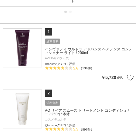
ト
1
送料無料
インヴァティ ウルトラ アドバンス ヘアデンス コンデ
ィショナー ライト / 200mL
AVEDA(アヴェダ)
@cosmeクチコミ評価
5.6
（136件）
￥5,720
税込
2
送料無料
AQ リペア スムース トリートメント コンディショナ
ー / 250g / 本体
コスメデコルテ
@cosmeクチコミ評価
5.5
（896件）