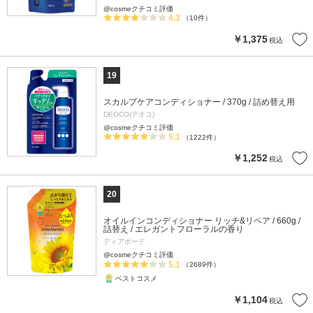
@cosmeクチコミ評価
4.3
（10件）
￥1,375
税込
19
スカルプケアコンディショナー / 370g / 詰め替え用
DEOCO(デオコ)
@cosmeクチコミ評価
5.1
（1222件）
￥1,252
税込
20
オイルインコンディショナー リッチ&リペア / 660g /
詰替え / エレガントフローラルの香り
ディアボーテ
@cosmeクチコミ評価
5.1
（2689件）
ベストコスメ
￥1,104
税込