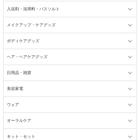
その他シャンプー・ヘアケア・ヘ
入浴剤・浴用料・バスソルト
顔用マッサージ料
脱毛・除毛ケア
ジェルネイル
香水・ヘアフレグランス全て
その他スキンケア
その他ボディケア
ネイルアートグッズ
香水
アスタイリング
メイクアップ・ケアグッズ
リムーバー・除光液
フレグランスミスト
入浴剤・浴用料・バスソルト全て
ヘアフレグランス
入浴剤・浴用料
ボディケアグッズ
その他香水・ヘアフレグランス
バスソルト
メイクアップ・ケアグッズ全て
パフ・スポンジ
ヘア・ヘアケアグッズ
コットン・綿棒
ボディケアグッズ全て
あぶらとり紙
ボディ・バスグッズ
日用品・雑貨
洗顔グッズ
マッサージ・ボディケアグッズ
ヘア・ヘアケアグッズ全て
ビューラー
アイケアグッズ
ヘアブラシ
美容家電
ブラシ・チップ
かかと・角質ケアグッズ
ヘアゴム
日用品・雑貨全て
二重まぶた用アイテム
エクササイズ器具・グッズ
ヘアピン・ヘアクリップ
洗剤
ウェア
ツィザー・毛抜き
絆創膏
ヘアバンド
柔軟剤
美容家電全て
眉・鼻毛・甘皮はさみ
その他ボディケアグッズ
ヘアカーラー
サニタリー・生理用品
フェイスケア美容家電
ルームフレグランス・ディフュー
オーラルケア
カミソリ
ヘッドマッサージブラシ
ボディケア美容家電
ウェア全て
角栓抜き
その他ヘア・ヘアケアグッズ
エッセンシャルオイル
ヘアケアスタイリング美容家電
インナー
ザー
ファンデーション・パウダーケー
キット・セット
アロマキャンドル
その他美容家電
レッグウェア
オーラルケア全て
化粧ポーチ・メイクボックス
お香・インセンス
その他ウェア
歯磨き粉
ス