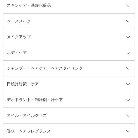
スキンケア・基礎化粧品
ベースメイク
スキンケア・基礎化粧品全て
クレンジング
メイクアップ
洗顔料
ベースメイク全て
化粧水
化粧下地・コントロールカラー
ボディケア
美容液
BBクリーム
メイクアップ全て
乳液
CCクリーム
マスカラ・マスカラ下地
ボディソープ・ハンドソープ・石
シャンプー・ヘアケア・ヘアスタイリング
オールインワン化粧品
コンシーラー
まつげ美容液
ボディケア全て
フェイスクリーム
ファンデーション
つけまつげ
けん
シャンプー・ヘアケア・ヘアスタ
日焼け対策・ケア
フェイスオイル・バーム
フェイスパウダー
アイシャドウ
ボディケア
化粧液
その他ベースメイク
アイシャドウベース
ハンドケア
シャンプー・コンディショナー
イリング全て
デオドラント・制汗剤・汗ケア
ブースター・導入液
アイブロウ・眉マスカラ
レッグ・フットケア
洗い流さないトリートメント
日焼け対策・ケア全て
シートパック・マスク
アイライナー
ネック・デコルテケア
ヘアパック・ヘアマスク
日焼け止め
デオドラント・制汗剤・汗ケア全
ボディ用デオドラント・制汗剤・
ネイル・ネイルグッズ
洗い流すパック・マスク
チーク
バストケア
ヘアスタイリング剤
サンオイル・タンニング
アイクリーム・アイケア
口紅・リップグロス
ヒップケア
ヘアカラー・カラーリング
アフターサンケア
て
汗ケア
フット用デオドラント・制汗剤・
香水・ヘアフレグランス
リップクリーム・リップケア
ハイライト・シェーディング
ネイルケア
頭皮ケア・育毛剤
その他日焼け対策・UVケア
ネイル・ネイルグッズ全て
ゴマージュ・ピーリング
その他メイクアップ
ネイルケアグッズ
パーマ液
マニキュア
汗ケア