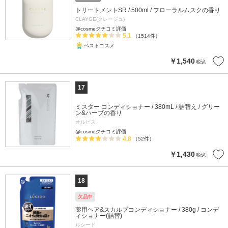
トリートメントSR / 500ml / フローラルムスクの香り
CLAYGE(クレージュ)
@cosmeクチコミ評価
5.1
（1514件）
ベストコスメ
￥1,540
税込
17
ミスター コンディショナー / 380mL / 詰替え / グリー
ン&ハーブの香り
オルビス
@cosmeクチコミ評価
4.8
（52件）
￥1,430
税込
18
欠品中
薬用ヘア&スカルプコンディショナー / 380g / コンデ
ィショナー(詰替)
ルシード