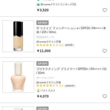
@cosmeクチコミランキング2位
￥3,520
送料無料
ザ リクイド ファンデーション e / SPF20 / PA+++ / 本
体 / 105 / 30mL
SUQQU(スック)
@cosmeクチコミ評価
5.4
（845件）
￥11,000
送料無料
プロテクティング プライマー / SPF50+ / PA++++ / 01
/ 30ml
ポール & ジョー
@cosmeクチコミ評価
5.4
（2950件）
ベストコスメ
￥4,070
送料無料