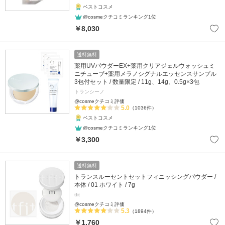
ベストコスメ
@cosmeクチコミランキング1位
￥8,030
送料無料
薬用UVパウダーEX+薬用クリアジェルウォッシュミ
ニチューブ+薬用メラノシグナルエッセンスサンプル
3包付セット / 数量限定 / 11g、14g、0.5g×3包
トランシーノ
@cosmeクチコミ評価
5.0
（1036件）
ベストコスメ
@cosmeクチコミランキング1位
￥3,300
送料無料
トランスルーセントセットフィニッシングパウダー /
本体 / 01 ホワイト / 7g
tfit
@cosmeクチコミ評価
5.3
（1894件）
￥1,760