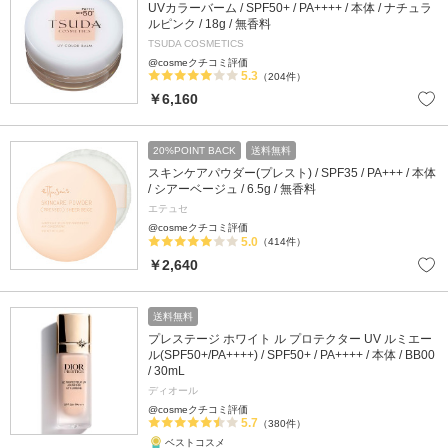
UVカラーバーム / SPF50+ / PA++++ / 本体 / ナチュラ
ルピンク / 18g / 無香料
TSUDA COSMETICS
@cosmeクチコミ評価
5.3
（204件）
￥6,160
20%POINT BACK
送料無料
スキンケアパウダー(プレスト) / SPF35 / PA+++ / 本体
/ シアーベージュ / 6.5g / 無香料
エテュセ
@cosmeクチコミ評価
5.0
（414件）
￥2,640
送料無料
プレステージ ホワイト ル プロテクター UV ルミエー
ル(SPF50+/PA++++) / SPF50+ / PA++++ / 本体 / BB00
/ 30mL
ディオール
@cosmeクチコミ評価
5.7
（380件）
ベストコスメ