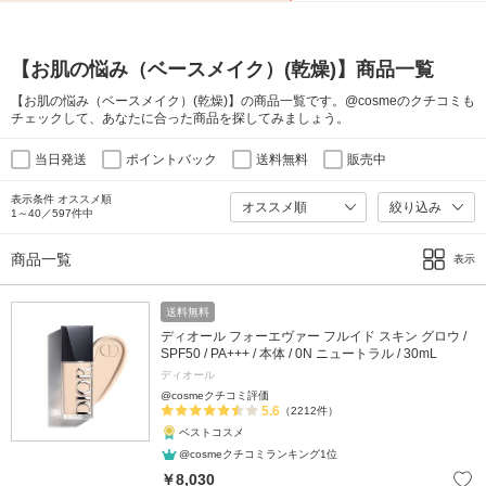
【お肌の悩み（ベースメイク）(乾燥)】商品一覧
【お肌の悩み（ベースメイク）(乾燥)】の商品一覧です。@cosmeのクチコミも
チェックして、あなたに合った商品を探してみましょう。
当日発送
ポイントバック
送料無料
販売中
表示条件 オススメ順
絞り込み
1～40／597件中
商品一覧
表示
送料無料
ディオール フォーエヴァー フルイド スキン グロウ /
SPF50 / PA+++ / 本体 / 0N ニュートラル / 30mL
ディオール
@cosmeクチコミ評価
5.6
（2212件）
ベストコスメ
@cosmeクチコミランキング1位
￥8,030