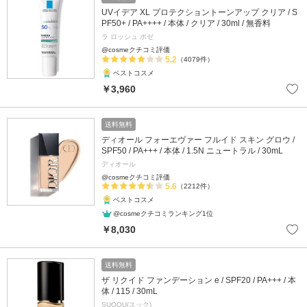
UVイデア XL プロテクショントーンアップ クリア / S
PF50+ / PA++++ / 本体 / クリア / 30ml / 無香料
ラ ロッシュ ポゼ
@cosmeクチコミ評価
5.2
（4079件）
ベストコスメ
￥3,960
送料無料
ディオール フォーエヴァー フルイド スキン グロウ /
SPF50 / PA+++ / 本体 / 1.5N ニュートラル / 30mL
ディオール
@cosmeクチコミ評価
5.6
（2212件）
ベストコスメ
@cosmeクチコミランキング1位
￥8,030
送料無料
ザ リクイド ファンデーション e / SPF20 / PA+++ / 本
体 / 115 / 30mL
SUQQU(スック)