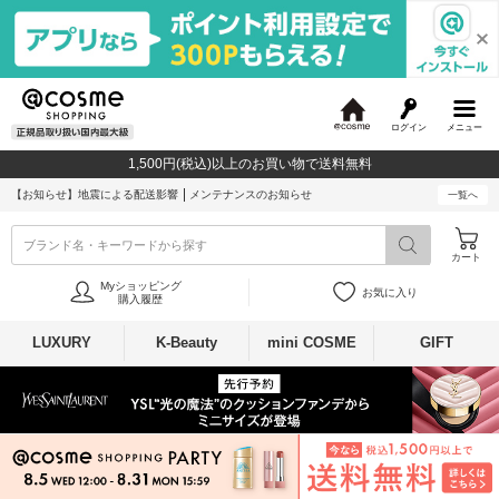
ログイン
メニュー
@
c
1,500円(税込)以上のお買い物で送料無料
o
s
【お知らせ】
地震による配送影響
メンテナンスのお知らせ
一覧へ
m
e
ブランド名・キーワードから探す
カート
Myショッピング
お気に入り
購入履歴
LUXURY
K-Beauty
mini COSME
GIFT