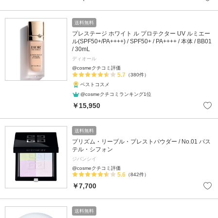
送料無料
プレステージ ホワイト ル プロテクター UV ルミエー
ル(SPF50+/PA++++) / SPF50+ / PA++++ / 本体 / BB01
/ 30mL
ディオール
@cosmeクチコミ評価
5.7
（380件）
ベストコスメ
@cosmeクチコミランキング1位
￥15,950
送料無料
プリズム・リーブル・プレストパウダー / No.01 パス
テル・シフォン
ジバンシイ
@cosmeクチコミ評価
5.6
（842件）
￥7,700
送料無料