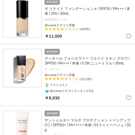
送料無料
ザ リクイド ファンデーション e / SPF20 / PA+++ / 本
体 / 205 / 30mL
SUQQU(スック)
@cosmeクチコミ評価
5.4
（845件）
￥11,000
送料無料
ディオール フォーエヴァー フルイド スキン グロウ /
SPF50 / PA+++ / 本体 / 0.5N ニュートラル / 30mL
ディオール
@cosmeクチコミ評価
5.6
（2212件）
ベストコスメ
@cosmeクチコミランキング1位
￥8,030
送料無料
サンシェルター マルチ プロテクション トーンアップ
CC / SPF50+ / PA++++ / 本体 / 01ライトベージュ / 35
g