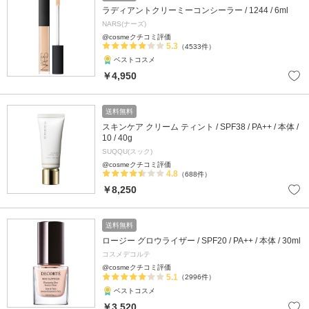
ラディアントクリーミーコンシーラー / 1244 / 6ml
NARS(ナーズ)
@cosmeクチコミ評価
5.3
（4533件）
ベストコスメ
￥4,950
送料無料
スキンケア クリーム ティント / SPF38 / PA++ / 本体 /
10 / 40g
SUQQU(スック)
@cosmeクチコミ評価
4.8
（688件）
￥8,250
送料無料
ロージー グロウライザー / SPF20 / PA++ / 本体 / 30ml
コスメデコルテ
@cosmeクチコミ評価
5.1
（2996件）
ベストコスメ
￥3,520