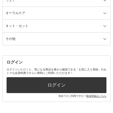
ウェア
ツィザー・毛抜き
絆創膏
ヘアバンド
柔軟剤
美容家電全て
眉・鼻毛・甘皮はさみ
その他ボディケアグッズ
ヘアカーラー
サニタリー・生理用品
フェイスケア美容家電
ルームフレグランス・ディフュー
オーラルケア
カミソリ
ヘッドマッサージブラシ
ボディケア美容家電
ウェア全て
角栓抜き
その他ヘア・ヘアケアグッズ
エッセンシャルオイル
ヘアケアスタイリング美容家電
インナー
ザー
ファンデーション・パウダーケー
キット・セット
アロマキャンドル
その他美容家電
レッグウェア
オーラルケア全て
化粧ポーチ・メイクボックス
お香・インセンス
その他ウェア
歯磨き粉
ス
その他
ミラー・鏡
消臭剤・芳香剤
歯ブラシ
キット・セット全て
詰替容器・アトマイザー
ファブリックミスト
デンタルフロス
スキンケアキット
その他メイクアップ・ケアグッズ
マスク・ティッシュ
マウスウォッシュ・スプレー
ベースメイクキット
その他全て
その他日用品・雑貨
口臭清涼・ケア剤
メイクアップキット
その他
ログイン
その他オーラルケア
ボディケアキット
ヘアケアキット
ログインいただくと、気になる商品を後から確認できる「お気に入り登録」やお
トクな会員特典でさらに便利にご利用いただけます！
その他キット・セット
ログイン
初めてのご利用ですか？
新規登録はこちら