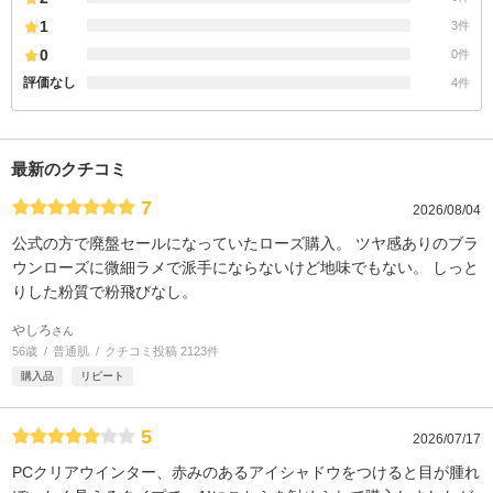
1
3件
0
0件
評価なし
4件
最新のクチコミ
7
2026/08/04
公式の方で廃盤セールになっていたローズ購入。 ツヤ感ありのブラ
ウンローズに微細ラメで派手にならないけど地味でもない。 しっと
りした粉質で粉飛びなし。
やしろ
さん
56歳
普通肌
クチコミ投稿 2123件
購入品
リピート
5
2026/07/17
PCクリアウインター、赤みのあるアイシャドウをつけると目が腫れ