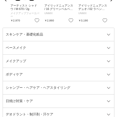
キー
アーティスト シャド
アイリッドニュアンス
アイリッドニュアンス
フ
ティ
ウ / M-670 / 2g
/ 16 グリーンベルベッ
デュオ / 02 ラベンダ
イン
グ
ト / 1.3g
ーダスク / 1.3g
スカ
メイクアップフォーエバ
UNMIX
UNMIX
シ
ー
お気に入り
お気に入り
お気に入り
￥2,970
￥2,860
￥3,190
￥8
スキンケア・基礎化粧品
ベースメイク
スキンケア・基礎化粧品全て
クレンジング
メイクアップ
洗顔料
ベースメイク全て
化粧水
化粧下地・コントロールカラー
ボディケア
美容液
BBクリーム
メイクアップ全て
乳液
CCクリーム
マスカラ・マスカラ下地
ボディソープ・ハンドソープ・石
シャンプー・ヘアケア・ヘアスタイリング
オールインワン化粧品
コンシーラー
まつげ美容液
ボディケア全て
フェイスクリーム
ファンデーション
つけまつげ
けん
シャンプー・ヘアケア・ヘアスタ
日焼け対策・ケア
フェイスオイル・バーム
フェイスパウダー
アイシャドウ
ボディケア
化粧液
その他ベースメイク
アイシャドウベース
ハンドケア
シャンプー・コンディショナー
イリング全て
デオドラント・制汗剤・汗ケア
ブースター・導入液
アイブロウ・眉マスカラ
レッグ・フットケア
洗い流さないトリートメント
日焼け対策・ケア全て
シートパック・マスク
アイライナー
ネック・デコルテケア
ヘアパック・ヘアマスク
日焼け止め