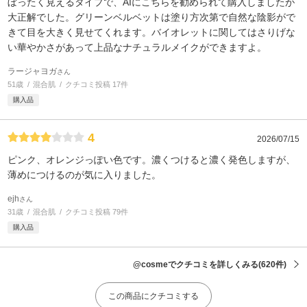
ぼったく見えるタイプで、AIにこちらを勧められて購入しましたが
大正解でした。グリーンベルベットは塗り方次第で自然な陰影がで
きて目を大きく見せてくれます。バイオレットに関してはさりげな
い華やかさがあって上品なナチュラルメイクができますよ。
ラージャヨガ
さん
51歳
混合肌
クチコミ投稿 17件
購入品
4
2026/07/15
ピンク、オレンジっぽい色です。濃くつけると濃く発色しますが、
薄めにつけるのが気に入りました。
ejh
さん
31歳
混合肌
クチコミ投稿 79件
購入品
@cosmeでクチコミを詳しくみる
(620件)
この商品にクチコミする