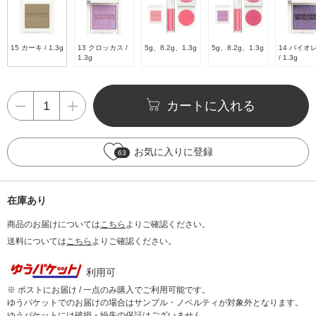
15 カーキ / 1.3g
13 クロッカス /
5g、8.2g、1.3g
5g、8.2g、1.3g
14 バイオ
1.3g
/ 1.3g
カートに入れる
お気に入りに登録
63
在庫あり
商品のお届けについては
こちら
よりご確認ください。
送料については
こちら
よりご確認ください。
利用可
※ ポストにお届け / 一点のみ購入でご利用可能です。
ゆうパケットでのお届けの場合はサンプル・ノベルティが対象外となります。
ゆうパケットには破損・紛失の保証はございません。