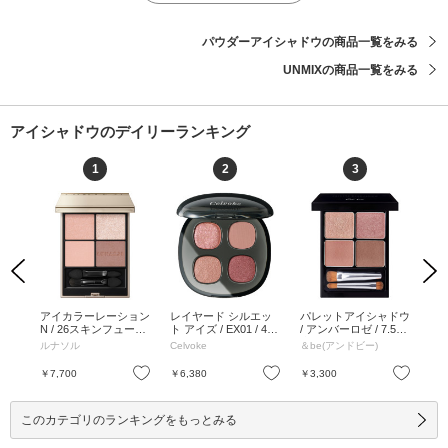
パウダーアイシャドウの商品一覧をみる
UNMIXの商品一覧をみる
アイシャドウのデイリーランキング
1
2
3
Previous
Next
 ア
アイカラーレーション
レイヤード シルエッ
パレットアイシャドウ
レ
 EX0
N / 26スキンフュージ
ト アイズ / EX01 / 4.7
/ アンバーロゼ / 7.5g /
ト ア
ング / 7g / 26スキンフ
g / EX01 / 4.7g
本体 / アンバーロゼ /
02 
ルナソル
Celvoke
＆be(アンドビー)
Cel
ュージング / 7g
7.5g
お気に入り
お気に入り
お気に入り
￥7,700
￥6,380
￥3,300
￥6
このカテゴリのランキングをもっとみる