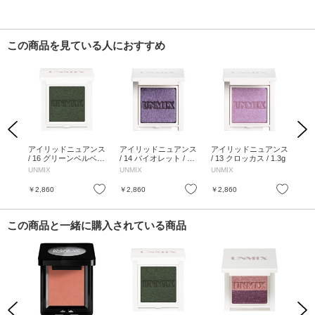
この商品を見ている人におすすめ
Previous
Next
 11
アイリッドニュアンス
アイリッドニュアンス
アイリッドニュアンス
ア
 /
/ 16 グリーンベルベッ
/ 14 バイオレット / 1.
/ 13 クロッカス / 1.3g
/ 
ト / 1.3g
3g
/ 1.
UNMIX
UNMIX
UNMIX
UN
お気に入り
お気に入り
お気に入り
￥2,860
￥2,860
￥2,860
￥2
この商品と一緒に購入されている商品
Previous
Next