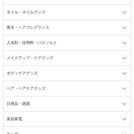
デオドラント・制汗剤・汗ケア全
ボディ用デオドラント・制汗剤・
ネイル・ネイルグッズ
洗い流すパック・マスク
チーク
バストケア
ヘアスタイリング剤
サンオイル・タンニング
アイクリーム・アイケア
口紅・リップグロス
ヒップケア
ヘアカラー・カラーリング
アフターサンケア
て
汗ケア
フット用デオドラント・制汗剤・
香水・ヘアフレグランス
リップクリーム・リップケア
ハイライト・シェーディング
ネイルケア
頭皮ケア・育毛剤
その他日焼け対策・UVケア
ネイル・ネイルグッズ全て
ゴマージュ・ピーリング
その他メイクアップ
ネイルケアグッズ
パーマ液
マニキュア
汗ケア
その他シャンプー・ヘアケア・ヘ
入浴剤・浴用料・バスソルト
顔用マッサージ料
脱毛・除毛ケア
ジェルネイル
香水・ヘアフレグランス全て
その他スキンケア
その他ボディケア
ネイルアートグッズ
香水
アスタイリング
メイクアップ・ケアグッズ
リムーバー・除光液
フレグランスミスト
入浴剤・浴用料・バスソルト全て
ヘアフレグランス
入浴剤・浴用料
ボディケアグッズ
その他香水・ヘアフレグランス
バスソルト
メイクアップ・ケアグッズ全て
パフ・スポンジ
ヘア・ヘアケアグッズ
コットン・綿棒
ボディケアグッズ全て
あぶらとり紙
ボディ・バスグッズ
日用品・雑貨
洗顔グッズ
マッサージ・ボディケアグッズ
ヘア・ヘアケアグッズ全て
ビューラー
アイケアグッズ
ヘアブラシ
美容家電
ブラシ・チップ
かかと・角質ケアグッズ
ヘアゴム
日用品・雑貨全て
二重まぶた用アイテム
エクササイズ器具・グッズ
ヘアピン・ヘアクリップ
洗剤