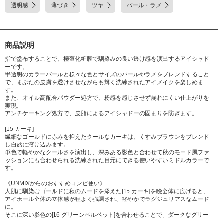
透明感
薄づき
ツヤ
パール・ラメ
商品説明
指で塗布することで、極薄化粧膜で馴染みの良い透け感を演出するアイシャド
ーです。
半透明のカラーパールと様々な色とサイズのパールやラメをブレンドすること
で、まぶたの皮膚を透けさせながらも輝く洗練されたアイメイクを楽しめま
す。
また、オイル高配合パウダー処方で、粉感を感じさせず崩れにくい仕上がりを
実現。
アンチケーキング処方で、皮脂によるアイシャドーの固まりを防ぎます。
[15 カーキ]
繊細なゴールドに赤みを抑えたクールなカーキは、くすみブラウンをブレンド
し自然に溶け込みます。
単色で軽やかなクールさを演出し、深みある影色と合わせて秋のモード風ファ
ッションにも合わせられる洗練された目元にできる使いやすいミドルカラーで
す。
《UNMIXからのおすすめコンビ使い》
人肌に馴染むゴールドに秋のムードを添えた[15 カーキ]を瞼全体に広げると、
アイホール全体の立体感が程よく強調され、軽やかでラグジュリアスなムード
に。
そこに深い影色の[16 グリーンベルベット]を合わせることで、ダークなグリー