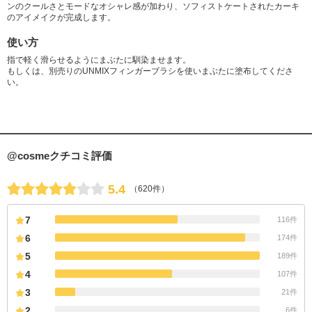
ンのクールさとモードなオシャレ感が加わり、ソフィストケートされたカーキ
のアイメイクが完成します。
使い方
指で軽く滑らせるようにまぶたに馴染ませます。
もしくは、別売りのUNMIXフィンガーブラシを使いまぶたに塗布してくださ
い。
@cosmeクチコミ評価
5.4
（620件）
7
116件
6
174件
5
189件
4
107件
3
21件
2
6件