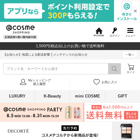
ログイン
メニュー
@
c
1,500円(税込)以上のお買い物で送料無料
o
s
【お知らせ】
地震による配送影響
メンテナンスのお知らせ
一覧へ
m
e
ブランド名・キーワードから探す
カート
Myショッピング
お気に入り
購入履歴
LUXURY
K-Beauty
mini COSME
GIFT