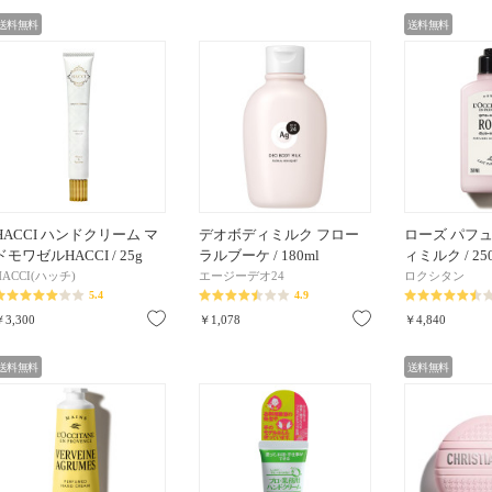
送料無料
送料無料
HACCI ハンドクリーム マ
デオボディミルク フロー
ローズ パフ
ドモワゼルHACCI / 25g
ラルブーケ / 180ml
ィミルク / 25
HACCI(ハッチ)
エージーデオ24
ロクシタン
5.4
4.9
お気に入り
お気に入り
￥3,300
￥1,078
￥4,840
送料無料
送料無料