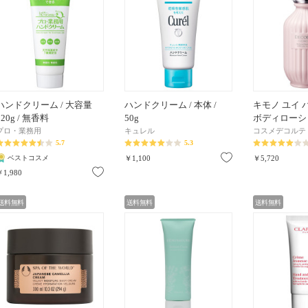
ハンドクリーム / 大容量
ハンドクリーム / 本体 /
キモノ ユイ
120g / 無香料
50g
ボディローショ
プロ・業務用
キュレル
コスメデコルテ
5.7
5.3
お気に入り
ベストコスメ
￥1,100
￥5,720
お気に入り
￥1,980
送料無料
送料無料
送料無料