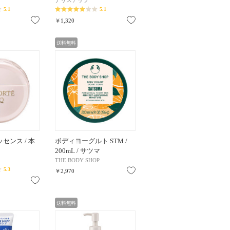
ナリスアップ
5.1
5.1
お気に入り
お気に入り
￥1,320
送料無料
センス / 本
ボディヨーグルト STM /
200mL / サツマ
THE BODY SHOP
5.3
お気に入り
￥2,970
お気に入り
送料無料