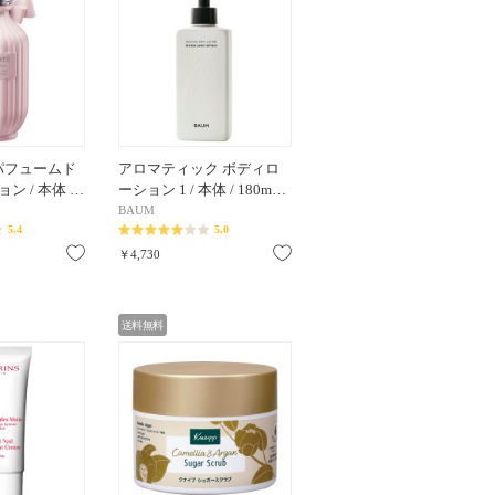
 パフュームド
アロマティック ボディロ
ン / 本体 …
ーション 1 / 本体 / 180m…
BAUM
5.4
5.0
お気に入り
お気に入り
￥4,730
送料無料