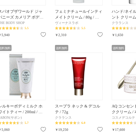
スパオブザワールド ジャ
フェミナチュールインティ
ハンド/ネイ
パニーズ カメリア ボデ…
メイトクリーム / 80g / …
ント クリーム /
THE BODY SHOP
ヴィーナスラボ
クラランス
5.5
5.5
お気に入り
お気に入り
￥5,940
￥2,310
￥1,650
送料無料
送料無料
送料無料
シルキーボディミルク ホ
スープラ ネック & デコル
AQ コンセン
ワイトティー / 200ml / …
テ / 72g
ククリーム / 本
SABON(サボン)
クラランス
コスメデコルテ
5.7
6.0
お気に入り
お気に入り
￥5,060
￥19,250
￥17,600