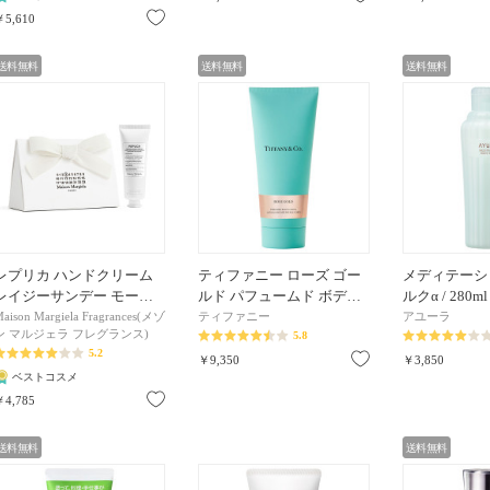
お気に入り
￥5,610
送料無料
送料無料
送料無料
レプリカ ハンドクリーム
ティファニー ローズ ゴー
メディテーシ
レイジーサンデー モー…
ルド パフュームド ボデ…
ルクα / 280ml
aison Margiela Fragrances(メゾ
ティファニー
アユーラ
ン マルジェラ フレグランス)
5.8
5.2
お気に入り
￥9,350
￥3,850
ベストコスメ
お気に入り
￥4,785
送料無料
送料無料