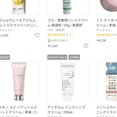
ヴェルヴェーヌアグルム
プロ・業務用ハンドクリー
ミス ディオー
[シトラスヴァーベナ] パ…
ム 無香料 / 60g / 無香料
リーム / 本体 /
ロクシタン
プロ・業務用
ディオール
5.7
お気に入り
￥1,870
ベストコスメ
￥8,250
お気に入り
￥1,320
送料無料
20%POINT BACK
送料無料
キモノ ユイ パフュームド
アトデルム インテンシブ
メゾンドカー
ハンドクリーム / 本体 / 3…
クリーム / 200ml
ニングミストセ