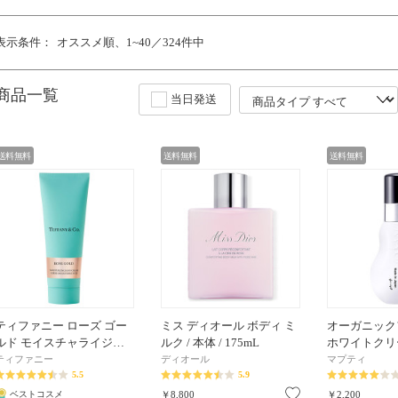
表示条件：
オススメ順
1~40／324件中
商品一覧
当日発送
送料無料
送料無料
送料無料
ティファニー ローズ ゴー
ミス ディオール ボディ ミ
オーガニック
ルド モイスチャライジ…
ルク / 本体 / 175mL
ホワイトクリー
ティファニー
ディオール
マプティ
5.5
5.9
お気に入り
ベストコスメ
￥8,800
￥2,200