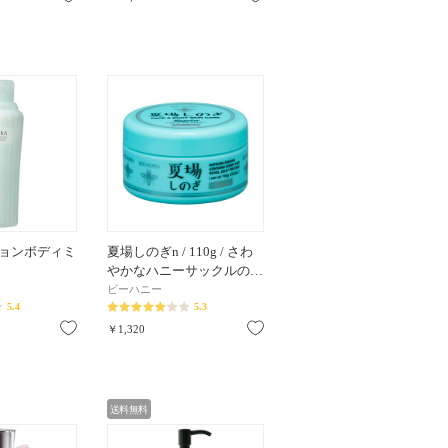
ョンボディミ
夏場しのぎn / 110g / さわ
やかなハニーサックルの…
ビーハニー
5.4
5.3
お気に入り
お気に入り
￥1,320
送料無料