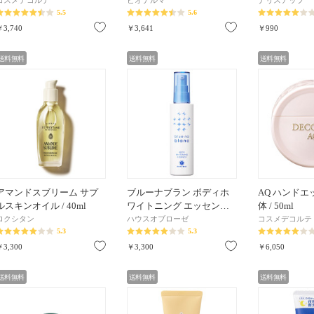
コスメデコルテ
ビオデルマ
ナリスアップ
5.5
5.6
お気に入り
お気に入り
￥3,740
￥3,641
￥990
送料無料
送料無料
送料無料
アマンドスブリーム サプ
ブルーナブラン ボディホ
AQ ハンドエッ
ルスキンオイル / 40ml
ワイトニング エッセン…
体 / 50ml
ロクシタン
ハウスオブローゼ
コスメデコルテ
5.3
5.3
お気に入り
お気に入り
￥3,300
￥3,300
￥6,050
送料無料
送料無料
送料無料