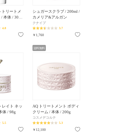
ル トリートメ
シュガースクラブ / 200ml /
 本体 / 30…
カメリア&アルガン
クナイプ
4.8
3.7
お気に入り
お気に入り
￥1,760
送料無料
トレイト ネッ
AQ トリートメント ボディ
体 / 98g
クリーム / 本体 / 200g
コスメデコルテ
5.5
5.3
お気に入り
お気に入り
￥12,100