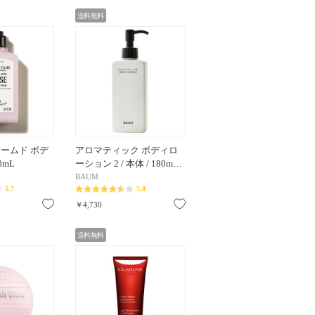
送料無料
ュームド ボデ
アロマティック ボディロ
0mL
ーション 2 / 本体 / 180m…
BAUM
5.7
5.8
お気に入り
お気に入り
￥4,730
送料無料