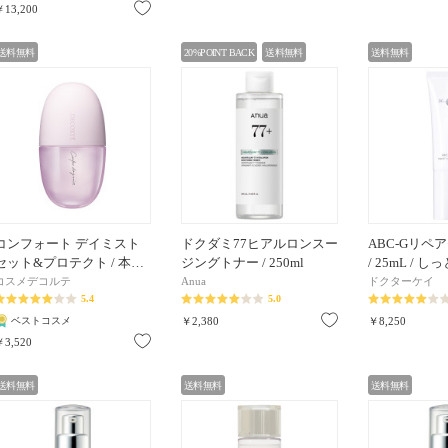
お気に入り
￥13,200
送料無料
20%POINT BACK
送料無料
送料無料
コンフォート デイミスト
ドクダミ77ヒアルロンスー
ABC-Gリペア
セット&プロテクト / 本…
ジングトナー / 250ml
/ 25mL / し
コスメデコルテ
Anua
ドクターケイ
5.4
5.0
お気に入り
ベストコスメ
￥2,380
￥8,250
お気に入り
￥3,520
送料無料
送料無料
送料無料