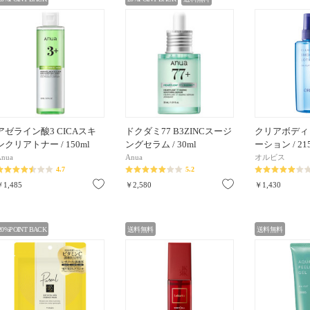
アゼライン酸3 CICAスキ
ドクダミ77 B3ZINCスージ
クリアボディ
ンクリアトナー / 150ml
ングセラム / 30ml
ーション / 21
Anua
Anua
オルビス
4.7
5.2
お気に入り
お気に入り
￥1,485
￥2,580
￥1,430
20%POINT BACK
送料無料
送料無料