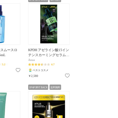
 スムースロ
KPDH アゼライン酸15イン
5mL
テンスカーミングセラム…
Anua
5.2
4.7
お気に入り
ベストコスメ
お気に入り
￥2,580
20%POINT BACK
送料無料