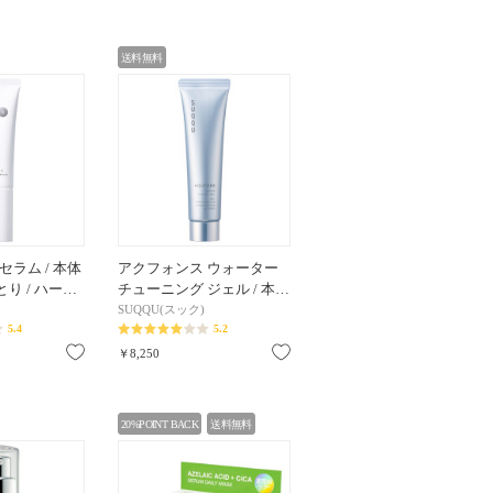
送料無料
セラム / 本体
アクフォンス ウォーター
っとり / ハー…
チューニング ジェル / 本…
SUQQU(スック)
5.4
5.2
お気に入り
お気に入り
￥8,250
20%POINT BACK
送料無料