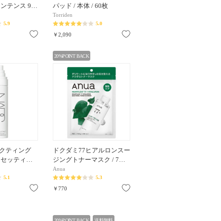
ンテンス 9…
パッド / 本体 / 60枚
Torriden
5.9
5.0
お気に入り
お気に入り
￥2,090
20%POINT BACK
クティング
ドクダミ77ヒアルロンスー
 セッティ…
ジングトナーマスク / 7…
Anua
5.1
5.3
お気に入り
お気に入り
￥770
20%POINT BACK
送料無料