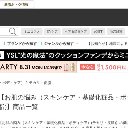
新着おトク情報
ミニコスメ
UVケア
ヘア＆頭皮ケア
eGIFT
毛穴対策
【お知らせ】
地震による
ブランドから探す
ジャンルから探す
・ボディケア）
テカリ・皮脂
【お肌の悩み（スキンケア・基礎化粧品・ボ
脂)】商品一覧
【お肌の悩み（スキンケア・基礎化粧品・ボディケア）(テカリ・皮脂)】の商