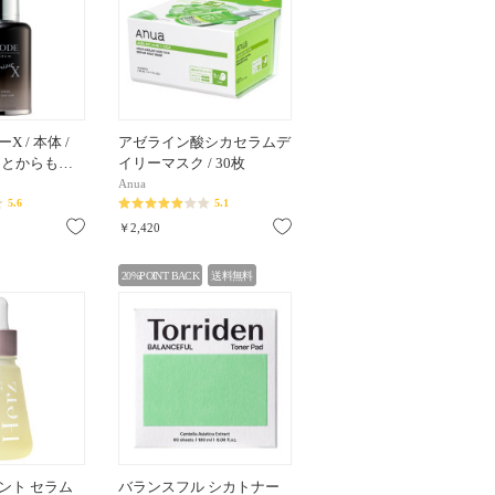
 / 本体 /
アゼライン酸シカセラムデ
ラッとからも…
イリーマスク / 30枚
Anua
5.6
5.1
お気に入り
お気に入り
￥2,420
20%POINT BACK
送料無料
ント セラム
バランスフル シカトナー