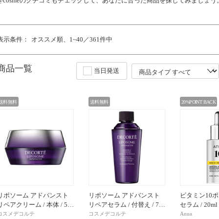
@cosmeのクチコミもチェックして、あなたに合った商品を探してみましょう
表示条件：
オススメ順
1~40／361件中
商品一覧
当日発送
送料無料
送料無料
20%POINT BACK
リポソーム アドバンスト
リポソーム アドバンスト
ビタミン10
リペアクリーム / 本体 / 5…
リペアセラム / 付替え / 7…
セラム / 20ml
コスメデコルテ
コスメデコルテ
Anua