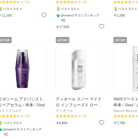
5.9
5.8
ベストコスメ
ベストコスメ
ベストコスメ
お気に入り
￥12,100
@cosmeクチコミランキング
￥2,580
3位
お気に入り
￥17,050
送料無料
送料無料
送料無料
リポソーム アドバンスト
ディオール スノー マイク
NMNブースト
リペアセラム / 本体 / 50ml
ロ インフューズド ロー…
本体 / 50ml 
コスメデコルテ
ディオール
Natuore Recover
5.8
5.6
お気に入り
ベストコスメ
￥8,800
￥7,700
@cosmeクチコミランキング
3位