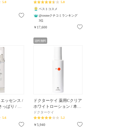
5.0
5.8
ベストコスメ
お気に入り
@cosmeクチコミランキング
3位
お気に入り
￥17,600
送料無料
エッセンス /
ドクターケイ 薬用Cクリア
/ さっぱり / …
ホワイトローション / 本…
ドクターケイ
5.6
5.2
お気に入り
お気に入り
￥5,940