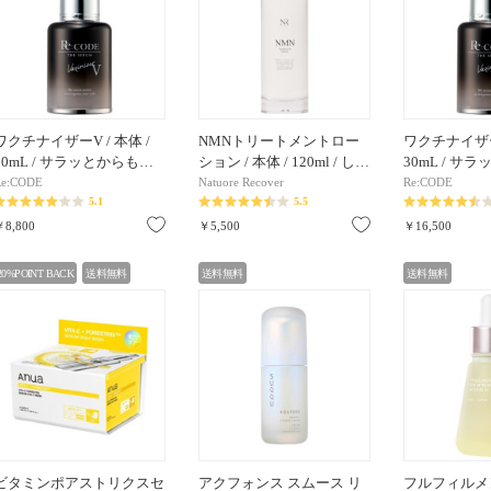
ワクチナイザーV / 本体 /
NMNトリートメントロー
ワクチナイザーX
30mL / サラッとからも…
ション / 本体 / 120ml / し…
30mL / サ
Re:CODE
Natuore Recover
Re:CODE
5.1
5.5
お気に入り
お気に入り
￥8,800
￥5,500
￥16,500
20%POINT BACK
送料無料
送料無料
送料無料
ビタミンポアストリクスセ
アクフォンス スムース リ
フルフィルメ