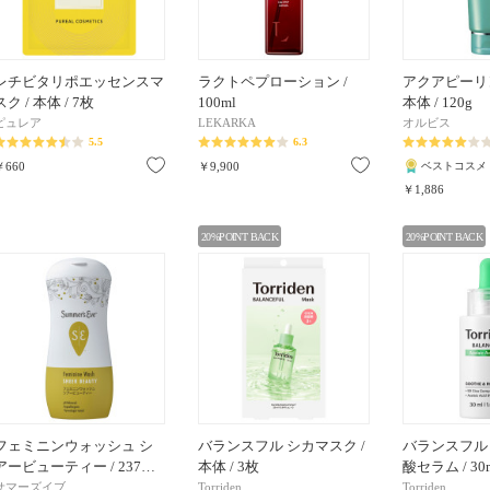
レチビタリポエッセンスマ
ラクトペプローション /
アクアピーリ
スク / 本体 / 7枚
100ml
本体 / 120g
ピュレア
LEKARKA
オルビス
5.5
6.3
お気に入り
お気に入り
￥660
￥9,900
ベストコスメ
￥1,886
20%POINT BACK
20%POINT BACK
フェミニンウォッシュ シ
バランスフル シカマスク /
バランスフル
アービューティー / 237…
本体 / 3枚
酸セラム / 30
サマーズイブ
Torriden
Torriden