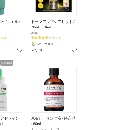
ングジェル /
トーンアップケアセット /
20ml、10ml
Anua
5.3
5.0
ベストコスメ
お気に入り
お気に入り
￥2,580
送料無料
 アゼライン
原液ピーリング液 / 限定品
ml
/ 60ml
チューンメーカーズ