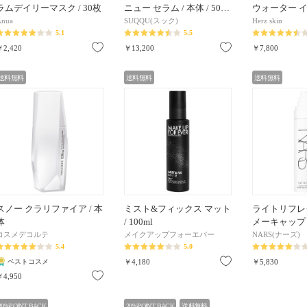
ラムデイリーマスク / 30枚
ニュー セラム / 本体 / 50…
ウォーター イ
Anua
SUQQU(スック)
Herz skin
5.1
5.5
お気に入り
お気に入り
￥2,420
￥13,200
￥7,800
送料無料
送料無料
送料無料
スノー クラリファイア / 本
ミスト&フィックス マット
ライトリフレ
体
/ 100ml
メーキャップ
コスメデコルテ
メイクアップフォーエバー
NARS(ナーズ)
5.4
5.0
お気に入り
ベストコスメ
￥4,180
￥5,830
お気に入り
￥4,950
20%POINT BACK
20%POINT BACK
送料無料