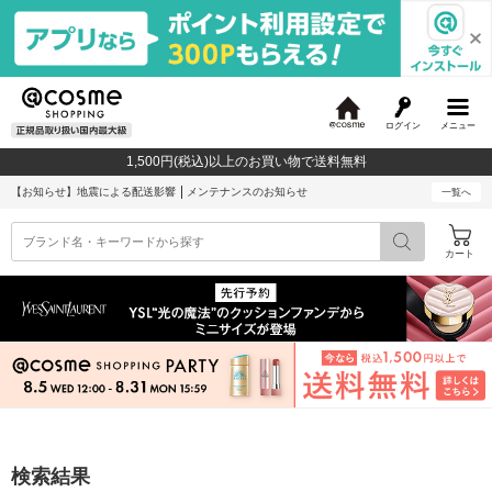
ログイン
メニュー
@
c
1,500円(税込)以上のお買い物で送料無料
o
s
【お知らせ】
地震による配送影響
メンテナンスのお知らせ
一覧へ
m
e
カート
検索結果