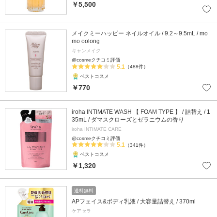
￥5,500
メイクミーハッピー ネイルオイル / 9.2～9.5mL / mo
mo oolong
キャンメイク
@cosmeクチコミ評価
5.1
（488件）
ベストコスメ
￥770
iroha INTIMATE WASH 【 FOAM TYPE 】 / 詰替え / 1
35mL / ダマスクローズとゼラニウムの香り
iroha INTIMATE CARE
@cosmeクチコミ評価
5.1
（341件）
ベストコスメ
￥1,320
送料無料
APフェイス&ボディ乳液 / 大容量詰替え / 370ml
ケアセラ