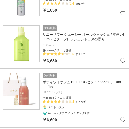
5.4
（617件）
￥1,650
送料無料
サニーサワー ジューシー オールウォッシュ / 本体 / 4
00ml / ビターフレッシュシトラスの香り
イグニス
@cosmeクチコミ評価
5.6
（113件）
￥3,630
送料無料
ボディウォッシュ BEE HUGセット / 385mL、10m
L、1枚
HACCI(ハッチ)
@cosmeクチコミ評価
5.4
（1578件）
ベストコスメ
@cosmeクチコミランキング2位
￥6,600