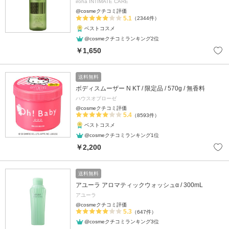
iroha INTIMATE CARE
@cosmeクチコミ評価
5.1
（2344件）
ベストコスメ
@cosmeクチコミランキング2位
￥1,650
送料無料
ボディスムーザー N KT / 限定品 / 570g / 無香料
ハウスオブローゼ
@cosmeクチコミ評価
5.4
（8593件）
ベストコスメ
@cosmeクチコミランキング1位
￥2,200
送料無料
アユーラ アロマティックウォッシュα / 300mL
アユーラ
@cosmeクチコミ評価
5.3
（647件）
@cosmeクチコミランキング3位