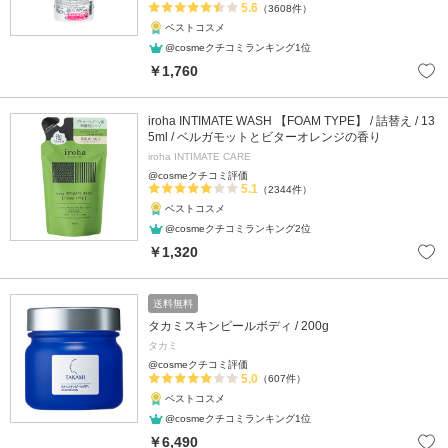
5.6
（3608件）
ベストコスメ
@cosmeクチコミランキング1位
￥1,760
iroha INTIMATE WASH 【FOAM TYPE】 / 詰替え / 13
5ml / ベルガモットとビターオレンジの香り
iroha INTIMATE CARE
@cosmeクチコミ評価
5.1
（2344件）
ベストコスメ
@cosmeクチコミランキング2位
￥1,320
送料無料
タカミスキンピールボディ / 200g
タカミ
@cosmeクチコミ評価
5.0
（607件）
ベストコスメ
@cosmeクチコミランキング1位
￥6,490