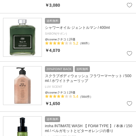
￥3,080
送料無料
シャワーオイル ジェントルマン / 400ml
SABON(サボン)
@cosmeクチコミ評価
5.2
（98件）
￥4,070
20%POINT BACK
送料無料
スクラブボディウォッシュ フラワーマーケット / 500
ml / ホワイトチューリップ
LUV SCENT
@cosmeクチコミ評価
5.4
（584件）
￥1,650
送料無料
iroha INTIMATE WASH 【 FOAM TYPE 】 / 本体 / 150
ml / ベルガモットとビターオレンジの香り