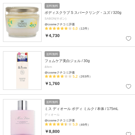
送料無料
ボディスクラブ S スパークリング・ユズ / 320g
SABON(サボン)
@cosmeクチコミ評価
6.0
（12件）
￥4,730
送料無料
フェムケア美白ジェル / 30g
&fem
@cosmeクチコミ評価
5.2
（263件）
￥1,760
送料無料
ミス ディオール ボディ ミルク / 本体 / 175mL
ディオール
@cosmeクチコミ評価
5.9
（46件）
￥8,800