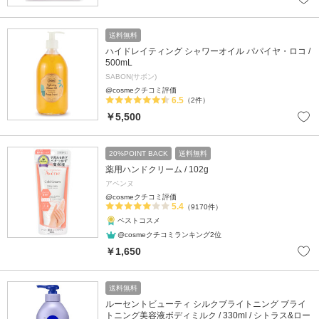
送料無料
ハイドレイティング シャワーオイル パパイヤ・ロコ /
500mL
SABON(サボン)
@cosmeクチコミ評価
6.5
（2件）
￥5,500
20%POINT BACK
送料無料
薬用ハンドクリーム / 102g
アベンヌ
@cosmeクチコミ評価
5.4
（9170件）
ベストコスメ
@cosmeクチコミランキング2位
￥1,650
送料無料
ルーセントビューティ シルクブライトニング ブライ
トニング美容液ボディミルク / 330ml / シトラス&ロー