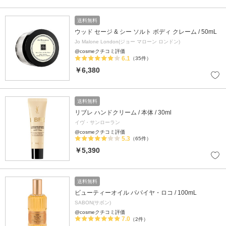
送料無料
ウッド セージ & シー ソルト ボディ クレーム / 50mL
Jo Malone London(ジョー マローン ロンドン)
@cosmeクチコミ評価
6.1
（35件）
￥6,380
送料無料
リブレ ハンドクリーム / 本体 / 30ml
イヴ・サンローラン
@cosmeクチコミ評価
5.3
（65件）
￥5,390
送料無料
ビューティーオイル パパイヤ・ロコ / 100mL
SABON(サボン)
@cosmeクチコミ評価
7.0
（2件）