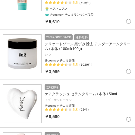
5.5
（595件）
ベストコスメ
@cosmeクチコミランキング3位
￥5,610
20%POINT BACK
送料無料
デリケートゾーン 黒ずみ 除去 アンダーアームクリー
ム / 本体 / 100ml(100g)
BnD
@cosmeクチコミ評価
5.5
（1029件）
￥3,989
送料無料
ケアクラッシュ セラムクリーム / 本体 / 50mL
イヴ・サンローラン
@cosmeクチコミ評価
5.8
（22件）
￥8,580