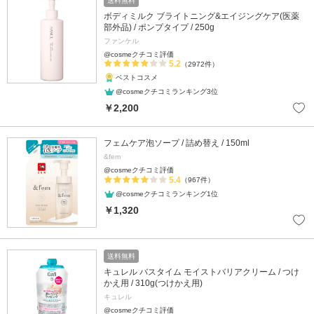
送料無料
ボディミルク ブライトニング&エイジングケア(医薬
部外品) / ポンプタイプ / 250g
ファンケル
@cosmeクチコミ評価
5.2
（2972件）
ベストコスメ
@cosmeクチコミランキング3位
￥2,200
フェムケア泡ソープ / 詰め替え / 150ml
&fem
@cosmeクチコミ評価
5.4
（967件）
@cosmeクチコミランキング1位
￥1,320
送料無料
キュレル バスタイム モイストバリアクリーム / つけ
かえ用 / 310g(つけかえ用)
キュレル
@cosmeクチコミ評価