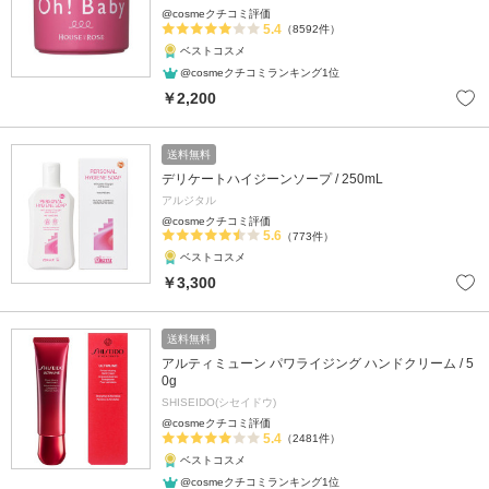
@cosmeクチコミ評価
5.4
（8592件）
ベストコスメ
@cosmeクチコミランキング1位
￥2,200
送料無料
デリケートハイジーンソープ / 250mL
アルジタル
@cosmeクチコミ評価
5.6
（773件）
ベストコスメ
￥3,300
送料無料
アルティミューン パワライジング ハンドクリーム / 5
0g
SHISEIDO(シセイドウ)
@cosmeクチコミ評価
5.4
（2481件）
ベストコスメ
@cosmeクチコミランキング1位