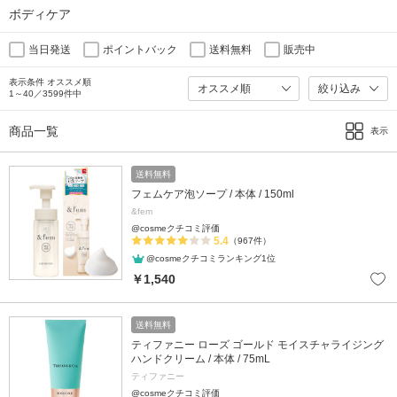
ボディケア
当日発送
ポイントバック
送料無料
販売中
表示条件 オススメ順
絞り込み
1～40／3599件中
商品一覧
表示
送料無料
フェムケア泡ソープ / 本体 / 150ml
&fem
@cosmeクチコミ評価
5.4
（967件）
@cosmeクチコミランキング1位
￥1,540
送料無料
ティファニー ローズ ゴールド モイスチャライジング
ハンドクリーム / 本体 / 75mL
ティファニー
@cosmeクチコミ評価