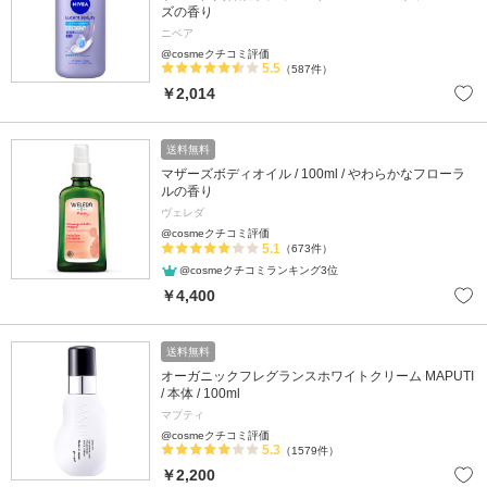
ズの香り
ニベア
@cosmeクチコミ評価
5.5
（587件）
￥2,014
送料無料
マザーズボディオイル / 100ml / やわらかなフローラ
ルの香り
ヴェレダ
@cosmeクチコミ評価
5.1
（673件）
@cosmeクチコミランキング3位
￥4,400
送料無料
オーガニックフレグランスホワイトクリーム MAPUTI
/ 本体 / 100ml
マプティ
@cosmeクチコミ評価
5.3
（1579件）
￥2,200