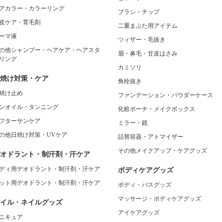
アカラー・カラーリング
ブラシ・チップ
皮ケア・育毛剤
二重まぶた用アイテム
ーマ液
ツィザー・毛抜き
の他シャンプー・ヘアケア・ヘアスタ
眉・鼻毛・甘皮はさみ
リング
カミソリ
焼け対策・ケア
角栓抜き
焼け止め
ファンデーション・パウダーケース
ンオイル・タンニング
化粧ポーチ・メイクボックス
フターサンケア
ミラー・鏡
の他日焼け対策・UVケア
詰替容器・アトマイザー
その他メイクアップ・ケアグッズ
オドラント・制汗剤・汗ケア
ディ用デオドラント・制汗剤・汗ケア
ボディケアグッズ
ット用デオドラント・制汗剤・汗ケア
ボディ・バスグッズ
マッサージ・ボディケアグッズ
イル・ネイルグッズ
アイケアグッズ
ニキュア