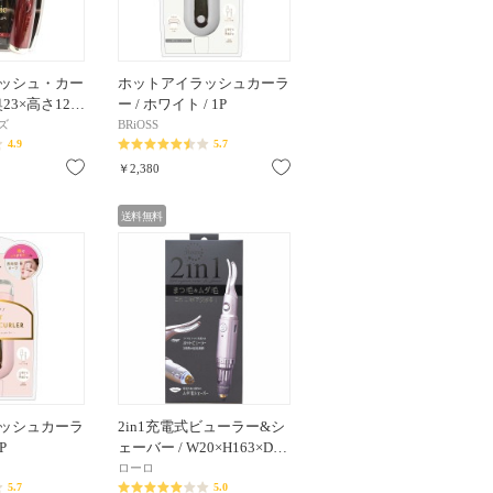
ッシュ・カー
ホットアイラッシュカーラ
奥23×高さ12…
ー / ホワイト / 1P
ズ
BRiOSS
4.9
5.7
お気に入り
お気に入り
￥2,380
送料無料
ッシュカーラ
2in1充電式ビューラー&シ
P
ェーバー / W20×H163×D…
ローロ
5.7
5.0