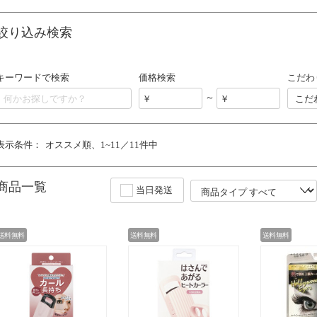
絞り込み検索
キーワードで検索
価格検索
こだわ
～
こだ
表示条件：
オススメ順
1~11／11件中
商品一覧
当日発送
送料無料
送料無料
送料無料