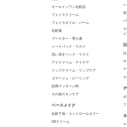
ヘ
オールインワン化粧品
頭
フェイスクリーム
パ
フェイスオイル・バーム
そ
化粧液
イ
ブースター・導入液
日
シートパック・マスク
日
洗い流すパック・マスク
サ
アイクリーム・アイケア
ア
リップクリーム・リップケア
そ
ゴマージュ・ピーリング
顔用マッサージ料
デ
その他スキンケア
ボ
フ
ベースメイク
化粧下地・コントロールカラー
ネ
BBクリーム
マ