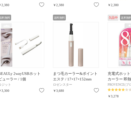
お気に入り
お気に入り
￥2,380
￥2,380
￥2,380
送料無料
送料無料
欠品中
送料無
BEAULy 2wayUSBホット
まつ毛カーラー&ポイント
充電式ホット
ビューラー / 1個
エステ / 17×17×152mm
カーラー 即
コジット
ロゼンスター
PROVENCE(
お気に入り
お気に入り
￥3,300
￥3,680
￥3,278