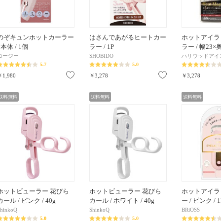
のぞキュンホットカーラー
はさんであがるヒートカー
ホットアイラ
/ 本体 / 1個
ラー / 1P
ラー / 幅23×
コージー
SHOBIDO
ハリウッドアイ
5.7
5.0
お気に入り
お気に入り
￥1,980
￥3,278
￥3,278
送料無料
送料無料
送料無料
ホットビューラー 花びら
ホットビューラー 花びら
ホットアイラ
カール / ピンク / 40g
カール / ホワイト / 40g
ー / ピンク / 1
hinkoQ
ShinkoQ
BRiOSS
5.0
5.0