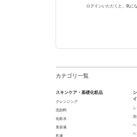
ログインいただくと、気に
カテゴリ一覧
スキンケア・基礎化粧品
シ
イ
クレンジング
シ
洗顔料
洗
化粧水
ヘ
美容液
ヘ
乳液