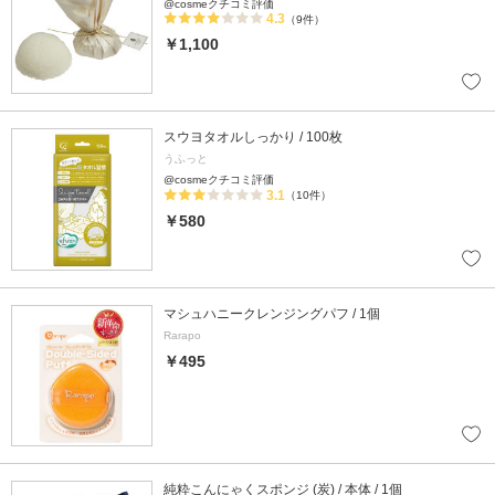
@cosmeクチコミ評価
4.3
（9件）
￥1,100
スウヨタオルしっかり / 100枚
うふっと
@cosmeクチコミ評価
3.1
（10件）
￥580
マシュハニークレンジングパフ / 1個
Rarapo
￥495
純粋こんにゃくスポンジ (炭) / 本体 / 1個