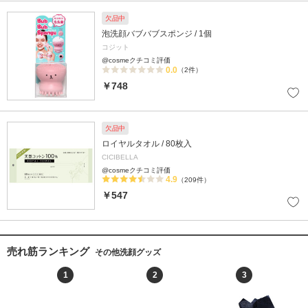
欠品中
泡洗顔バブバブスポンジ / 1個
コジット
@cosmeクチコミ評価
0.0
（2件）
￥748
欠品中
ロイヤルタオル / 80枚入
CICIBELLA
@cosmeクチコミ評価
4.9
（209件）
￥547
売れ筋ランキング
その他洗顔グッズ
1
2
3