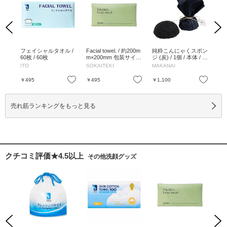
Previous
Next
 60
フェイシャルタオル /
Facial towel. / 約200m
純粋こんにゃくスポン
洗顔
60枚 / 60枚
m×200mm 包装サイ
ジ (炭) / 1個 / 本体 / 1
枚
ズ:約 205mm×100mm
個
ITO
SOKAITEKI
MAKANAI
SH
×80mm / 約200mm×20
0mm 包装サイズ:約 2
お気に入り
お気に入り
お気に入り
￥495
￥495
￥1,100
￥6
05mm×100mm×80mm
売れ筋ランキングをもっと見る
クチコミ評価★4.5以上
その他洗顔グッズ
Previous
Next