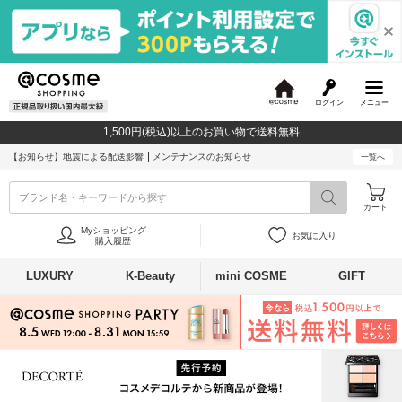
ログイン
メニュー
@
c
1,500円(税込)以上のお買い物で送料無料
o
s
【お知らせ】
地震による配送影響
メンテナンスのお知らせ
一覧へ
m
e
ブランド名・キーワードから探す
カート
Myショッピング
お気に入り
購入履歴
LUXURY
K-Beauty
mini COSME
GIFT