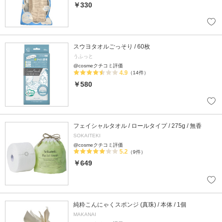
￥330
スウヨタオルごっそり / 60枚
うふっと
@cosmeクチコミ評価
4.9
（14件）
￥580
フェイシャルタオル / ロールタイプ / 275g / 無香
SOKAITEKI
@cosmeクチコミ評価
5.2
（9件）
￥649
純粋こんにゃくスポンジ (真珠) / 本体 / 1個
MAKANAI