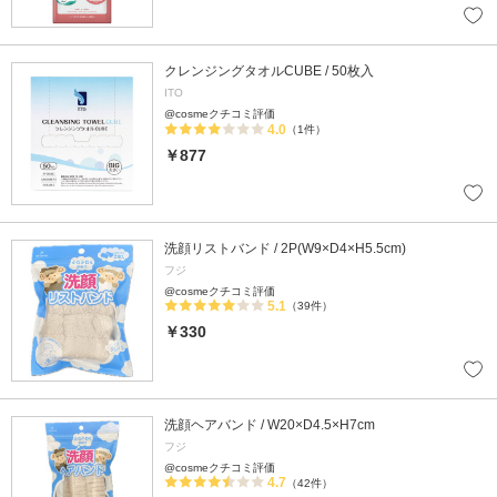
クレンジングタオルCUBE / 50枚入
ITO
@cosmeクチコミ評価
4.0
（1件）
￥877
洗顔リストバンド / 2P(W9×D4×H5.5cm)
フジ
@cosmeクチコミ評価
5.1
（39件）
￥330
洗顔ヘアバンド / W20×D4.5×H7cm
フジ
@cosmeクチコミ評価
4.7
（42件）