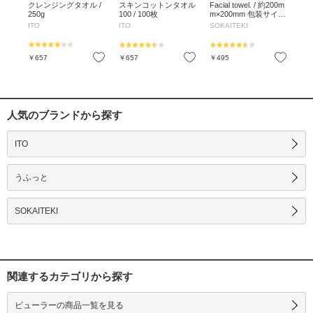
80枚
クレンジングタオル /
スキンコットンタオル
Facial towel. / 約200m
フ
250g
100 / 100枚
m×200mm 包装サイ
60
ズ:約 205mm×100mm
ITO
ITO
SOKAITEKI
ITO
×80mm
お気に入り
お気に入り
お気に入り
￥657
￥657
￥495
￥4
人気のブランドから探す
ITO
うふっと
SOKAITEKI
関連するカテゴリから探す
ビューラーの商品一覧を見る