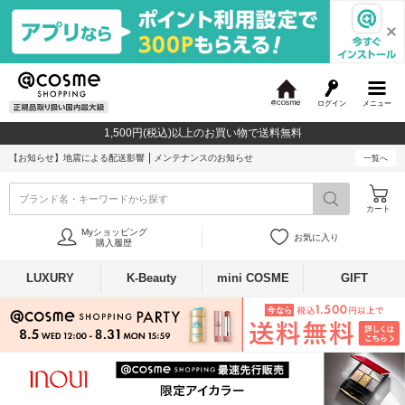
ログイン
メニュー
@
c
1,500円(税込)以上のお買い物で送料無料
o
s
【お知らせ】
地震による配送影響
メンテナンスのお知らせ
一覧へ
m
e
ブランド名・キーワードから探す
カート
Myショッピング
お気に入り
購入履歴
LUXURY
K-Beauty
mini COSME
GIFT