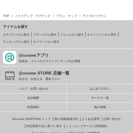
TOP
メイクアップ・ケアグッズ
ブラシ・チップ
アイブローブラシ
アイテムを探す
カテゴリーから探す
ブランドから探す
ジャンルから探す
キャンペーンから探す
ランキングから探す
キーワードから探す
@cosmeアプリ
化粧品・コスメのクチコミランキング&お買物
@cosme STORE 店舗一覧
試せる、出会える、運命コスメ
ヘルプ・お問い合わせ
はじめての方へ
会社概要
サービス一覧
利用規約
個人情報
@cosme SHOPPING トップ
個人情報保護方針
よくある質問
お問い合わせ
特定商取引法に基づく表示
ショッピングサービス利用規約