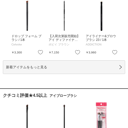
ドロップ フォーム ブ
【入荷次第販売開始】
アイライナー&ブロウ
ラシ / 1本
アイ ディファイナー
ブラシ 23 / 1本
ブラシ / 1本
Celvoke
ボビイ ブラウン
ADDICTION
お気に入り
お気に入り
￥3,300
￥7,150
￥3,960
新着アイテムをもっと見る
クチコミ評価★4.5以上
アイブローブラシ