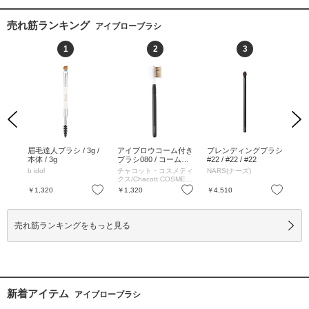
売れ筋ランキング
アイブローブラシ
1
2
3
Previous
Next
ブロ
眉毛達人ブラシ / 3g /
アイブロウコーム付き
ブレンディングブラシ
ダ
タイ
本体 / 3g
ブラシ080 / コーム&
#22 / #22 / #22
ウ
ブラシ横幅約27mm、
イ
b idol
チャコット・コスメティ
NARS(ナーズ)
ロ
毛丈約40mm、全長約
クス/Chacott COSMETI
150mm / コーム&ブラ
CS
お気に入り
お気に入り
お気に入り
￥1,320
￥1,320
￥4,510
￥7
シ横幅約27mm、毛丈
約40mm、全長約150
mm
売れ筋ランキングをもっと見る
新着アイテム
アイブローブラシ