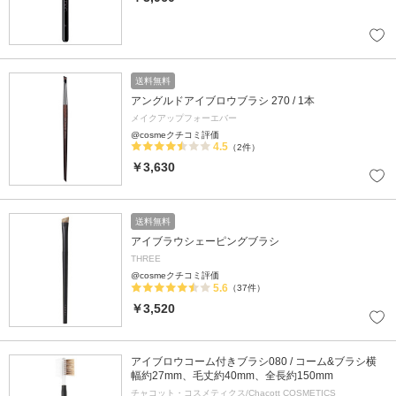
送料無料
アングルドアイブロウブラシ 270 / 1本
メイクアップフォーエバー
@cosmeクチコミ評価
4.5
（2件）
￥3,630
送料無料
アイブラウシェーピングブラシ
THREE
@cosmeクチコミ評価
5.6
（37件）
￥3,520
アイブロウコーム付きブラシ080 / コーム&ブラシ横
幅約27mm、毛丈約40mm、全長約150mm
チャコット・コスメティクス/Chacott COSMETICS