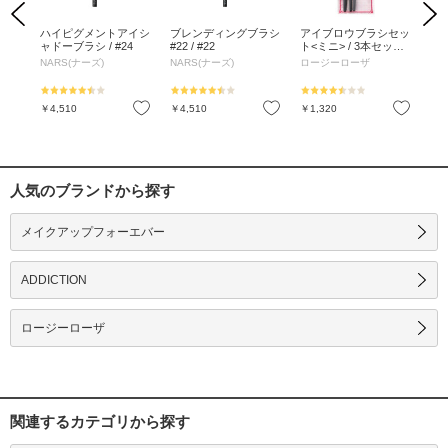
Previous
Next
 ブ
ハイピグメントアイシ
ブレンディングブラシ
アイブロウブラシセッ
熊
ム
ャドーブラシ / #24
#22 / #22
ト<ミニ> / 3本セット
(12g)
NARS(ナーズ)
NARS(ナーズ)
ロージーローザ
ロ
お気に入り
お気に入り
お気に入り
￥4,510
￥4,510
￥1,320
￥7
人気のブランドから探す
メイクアップフォーエバー
ADDICTION
ロージーローザ
関連するカテゴリから探す